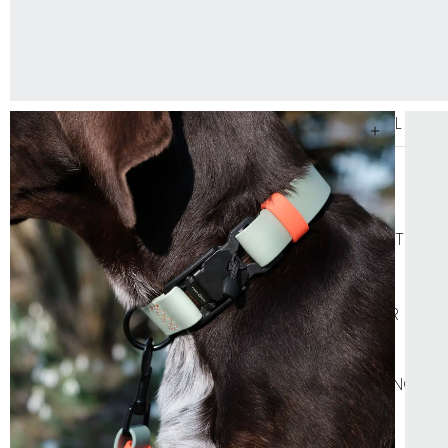
SELAR
ALLA SELAR
STEP-IN
AN
KOPPEL
LÄDERKOPPEL
TEXTIL KOPP
GODIS & TUGG
HUNDGODIS
HUNDGODIS NORDISKT
HUNDKLÄDER
TRÖJOR
REGNKLÄDER
VA
SOVPLATS
BÄDDAR
FILTAR
DYNOR