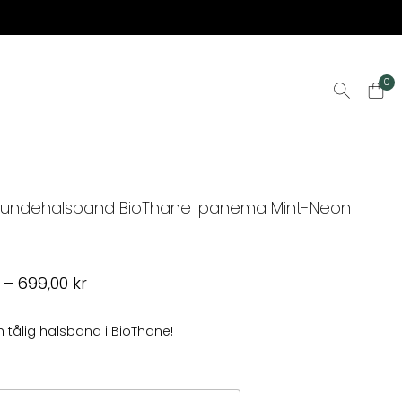
0
Hundehalsband BioThane Ipanema Mint-Neon
Prisintervall:
r
–
699,00
kr
599,00 kr
till
 tålig halsband i BioThane!
699,00 kr