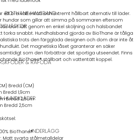
nsk med läderlook
BIOTHANE HALSBAND
 ett bra vattentätt och extremt hållbart alternativ till läder.
för hundar som gillar att simma på sommaren eftersom
DISVÄSKOR
tas bort lätt genom en enkel sköljning och halsbandet
 torka snabbt. Hundhalsband gjorda av BioThane är tåliga
listiska trots den färgglada designen och dom drar inte åt
hundlukt. Det magnetiska låset garanterar en säker
samtidigt som den förbättrar det sportiga utseendet. Finns
chande BioThane® ställbart och vattentätt koppel.
RSKFODER & RÅFÖDA
CM) Bredd (CM)
m Bredd 1,9cm
A HUNDKLÄDER
cm Bredd 2,5cm
cm Bredd 2,5cm
skötsel:
UNDERLÄGG
100% BioThane®
r: Matt svarta stålmetalldelar