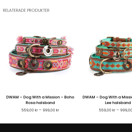
RELATERADE PRODUKTER
DWAM – Dog With a Mission – Boho
DWAM – Dog With a Missi
Rosa halsband
Lee halsband
Prisintervall:
–
–
559,00
kr
999,00
kr
559,00
kr
999,0
559,00 kr
till
999,00 kr