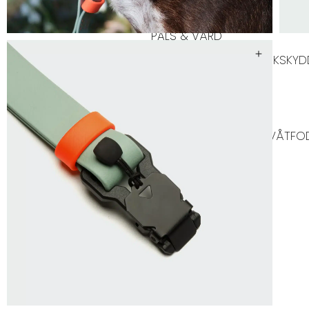
PÄLS & VÅRD
PÄLSVÅRD
VÅRD
TIKSKY
KATT
KATTFODER
TORRFODER KATT
VÅTFOD