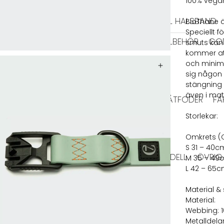
HALSBAND
100% vega
TIDRAGSELAR
LÄDER HALSBAND
TEXTIL HALSBAND
BioThane är
Speciellt 
BAJSPÅSAR & TILLBEHÖR
GO
smuts kan 
kommer att
EL
BIOTHANE KOPPEL
och minima
sig någon 
HUNDFODER
stängning 
även i mat
HUNDTUGG
TORRFODER
VÅTFODER
FÄ
Storlekar:
HUNDTUGG NORDISKT
Omkrets (
S 31 – 40c
RMA JACKOR
TAXMODELL
VINTHUNDSMODELL
ÖVRIG
M 35 – 49
L 42 – 65
VÄSKOR
HUNDLEKSAKER
Material & 
IGLOOS
MATPLATS
Material:
SKÅLAR
Webbing: 
Metalldela