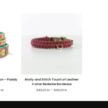
on – Paddy
Molly and Stitch Touch of Leather
Collar Redwine Bordeaux
Prisintervall:
Prisintervall:
–
0
kr
649,00
kr
849,00
kr
559,00 kr
649,00 kr
till
till
999,00 kr
849,00 kr