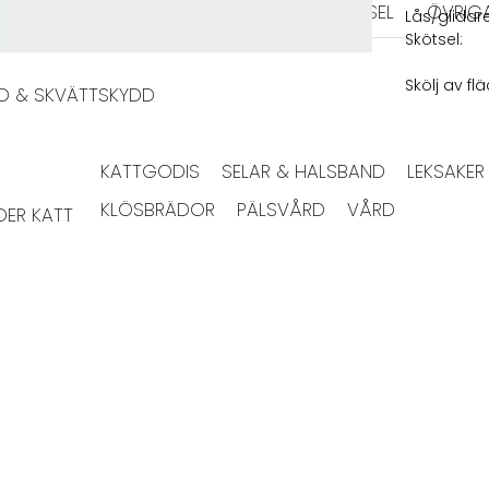
KERAMIK
MELAMIN
MATPUSSEL
ÖVRIG
Lås/glidare
Skötsel:
Skölj av f
DD & SKVÄTTSKYDD
KATTGODIS
SELAR & HALSBAND
LEKSAKER
KLÖSBRÄDOR
PÄLSVÅRD
VÅRD
ER KATT