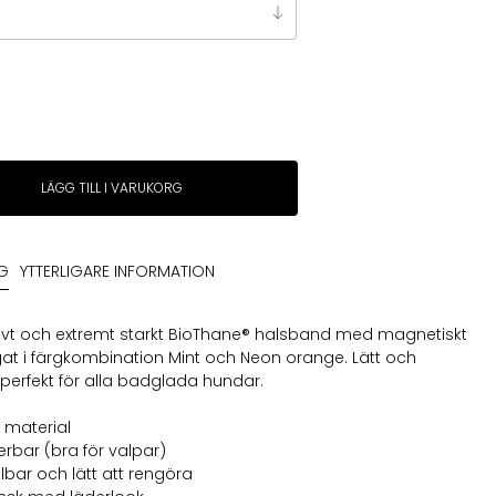
r
LÄGG TILL I VARUKORG
sband
NG
YTTERLIGARE INFORMATION
tivt och extremt starkt BioThane® halsband med magnetiskt
rgat i färgkombination Mint och Neon orange. Lätt och
, perfekt för alla badglada hundar.
 material
erbar (bra för valpar)
llbar och lätt att rengöra