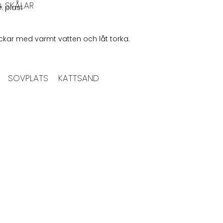
A SKÅLAR
: plast
läckar med varmt vatten och låt torka.
SOVPLATS
KATTSAND