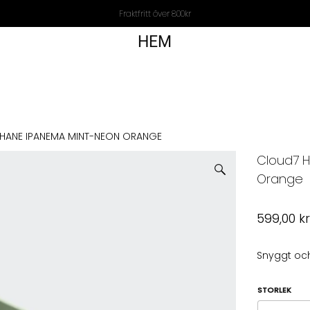
Fraktfritt över 800kr
HEM
HANE IPANEMA MINT-NEON ORANGE
Cloud7 
Orange
599,00
k
Snyggt och
STORLEK