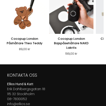
Cocopup London
Cocopup London
Clo
Påshållare Theo Teddy
Bajspåsehållare NAKD
Lakrits
89,00
kr
199,00
kr
KONTAKTA OSS
Ellios Hund & Katt
Erik Dahlbergsgatan 18
115 32 Stockholm
08-7830052
info@ellios.se