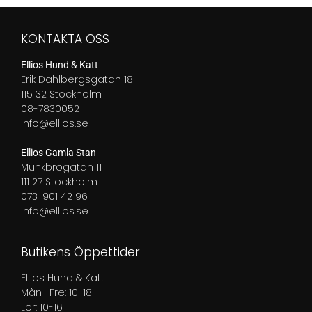
till
269,00 kr
KONTAKTA OSS
Ellios Hund & Katt
Erik Dahlbergsgatan 18
115 32 Stockholm
08-7830052
info@ellios.se
Ellios Gamla Stan
Munkbrogatan 11
111 27 Stockholm
073-901 42 96
info@ellios.se
Butikens Öppettider
Ellios Hund & Katt
Mån- Fre: 10-18
Lör: 10-16