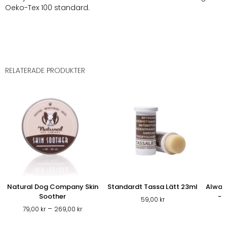
Oeko-Tex 100 standard.
RELATERADE PRODUKTER
Natural Dog Company Skin
Standardt Tassa Lätt 23ml
Always
Soother
-T
59,00
kr
Prisintervall:
–
79,00
kr
269,00
kr
79,00 kr