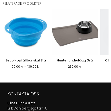
RELATERADE PRODUKTER
Beco Hopfällbar skål Blå
Hunter Underlägg Grå
Clo
Prisintervall:
–
99,00
kr
139,00
kr
239,00
kr
99,00 kr
till
139,00 kr
KONTAKTA OSS
Ellios Hund & Katt
Erik Dahlbergsgatan 18