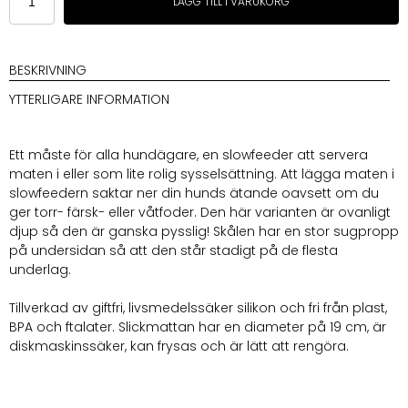
LÄGG TILL I VARUKORG
Slowfeeder
Ros
Persika
mängd
BESKRIVNING
YTTERLIGARE INFORMATION
Ett måste för alla hundägare, en slowfeeder att servera
maten i eller som lite rolig sysselsättning. Att lägga maten i
slowfeedern saktar ner din hunds ätande oavsett om du
ger torr- färsk- eller våtfoder. Den här varianten är ovanligt
djup så den är ganska pysslig! Skålen har en stor sugpropp
på undersidan så att den står stadigt på de flesta
underlag.
Tillverkad av giftfri, livsmedelssäker silikon och fri från plast,
BPA och ftalater. Slickmattan har en diameter på 19 cm, är
diskmaskinssäker, kan frysas och är lätt att rengöra.