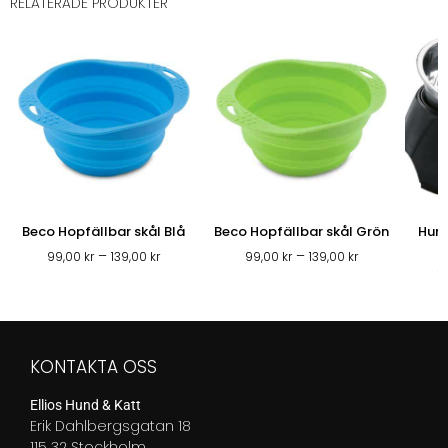
RELATERADE PRODUKTER
Beco Hopfällbar skål Blå
Beco Hopfällbar skål Grön
Hunt
Prisintervall:
Prisintervall:
–
–
99,00
kr
139,00
kr
99,00
kr
139,00
kr
99,00 kr
99,00 kr
1
till
till
139,00 kr
139,00 kr
KONTAKTA OSS
Ellios Hund & Katt
Erik Dahlbergsgatan 18
115 32 Stockholm