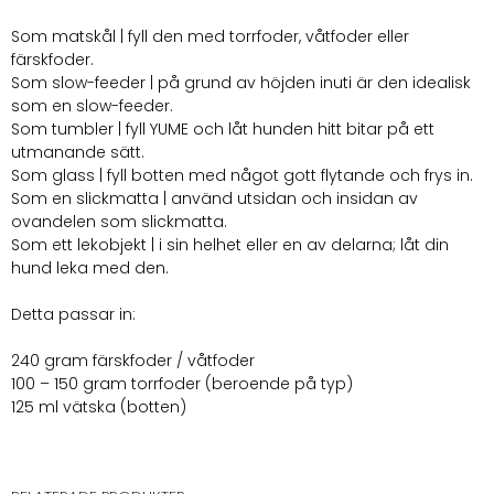
Som matskål | fyll den med torrfoder, våtfoder eller
färskfoder.
Som slow-feeder | på grund av höjden inuti är den idealisk
som en slow-feeder.
Som tumbler | fyll YUME och låt hunden hitt bitar på ett
utmanande sätt.
Som glass | fyll botten med något gott flytande och frys in.
Som en slickmatta | använd utsidan och insidan av
ovandelen som slickmatta.
Som ett lekobjekt | i sin helhet eller en av delarna; låt din
hund leka med den.
Detta passar in:
240 gram färskfoder / våtfoder
100 – 150 gram torrfoder (beroende på typ)
125 ml vätska (botten)