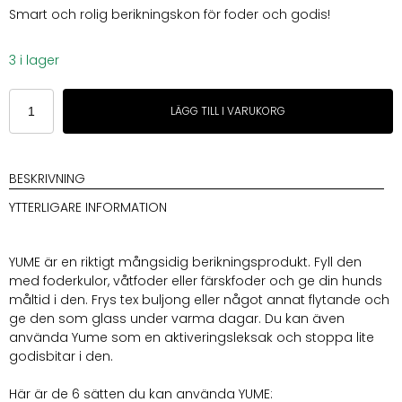
Smart och rolig berikningskon för foder och godis!
3 i lager
Lievick
LÄGG TILL I VARUKORG
Yume
Latte
Berikningskon
mängd
BESKRIVNING
YTTERLIGARE INFORMATION
YUME är en riktigt mångsidig berikningsprodukt. Fyll den
med foderkulor, våtfoder eller färskfoder och ge din hunds
måltid i den. Frys tex buljong eller något annat flytande och
ge den som glass under varma dagar. Du kan även
använda Yume som en aktiveringsleksak och stoppa lite
godisbitar i den.
Här är de 6 sätten du kan använda YUME: