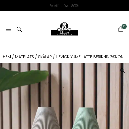
Fraktfritt över 800kr
0
HEM
/
MATPLATS
/
SKÅLAR
/ LIEVICK YUME LATTE BERIKNINGSKON