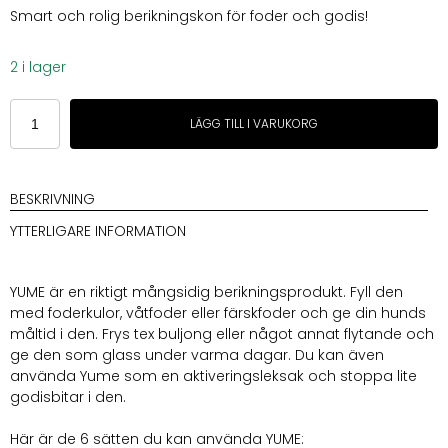
Smart och rolig berikningskon för foder och godis!
2 i lager
Lievick
LÄGG TILL I VARUKORG
Yume
Grön
Berikningskon
mängd
BESKRIVNING
YTTERLIGARE INFORMATION
YUME är en riktigt mångsidig berikningsprodukt. Fyll den
med foderkulor, våtfoder eller färskfoder och ge din hunds
måltid i den. Frys tex buljong eller något annat flytande och
ge den som glass under varma dagar. Du kan även
använda Yume som en aktiveringsleksak och stoppa lite
godisbitar i den.
Här är de 6 sätten du kan använda YUME: