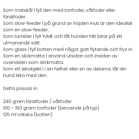
Som matskål | fyll den med torrfoder, våtfoder eller
färskfoder.
Som slow-feeder | på grund av höjden inuti är den idealisk
som en slow-feeder.
Som tumbler | fyll YUME och låt hunden hitt bitar på ett
utmanande sätt.
Som glass | fyll botten med något gott flytande och frys in.
Som en slickmatta | använd utsidan och insidan av
ovandelen som slickmatta.
Som ett lekobjekt | i sin helhet eller en av delarna; låt din
hund leka med den.
Detta passar in:
240 gram färskfoder / våtfoder
100 – 150 gram torrfoder (beroende på typ)
125 ml vätska (botten)