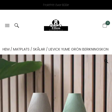
Fraktfritt över 800kr
0
HEM
/
MATPLATS
/
SKÅLAR
/ LIEVICK YUME GRÖN BERIKNINGSKON