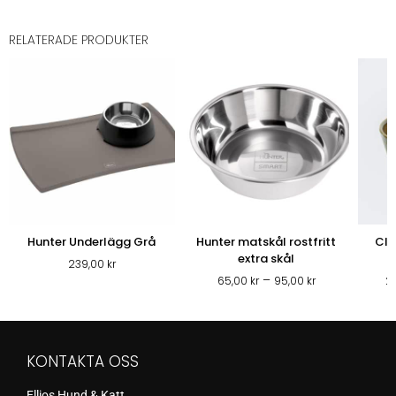
RELATERADE PRODUKTER
Hunter Underlägg Grå
Hunter matskål rostfritt
Clo
extra skål
239,00
kr
Prisintervall:
–
65,00
kr
95,00
kr
2
65,00 kr
till
95,00 kr
KONTAKTA OSS
Ellios Hund & Katt