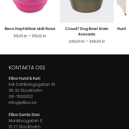
Beco Hopfällbar skål Rosa
Cloud7 Dog Bowl Alain
Hunte
Avocado
Prisintervall:
–
99,00
kr
139,00
kr
1
Prisintervall:
–
99,00 kr
249,00
kr
349,00
kr
249,00 kr
till
till
139,00 kr
349,00 kr
KONTAKTA OSS
Ellios Hund & Katt
Erik Dahlbergsgatan 18
115 32 Stockholm
08-7830052
info@ellios.se
Ellios Gamla Stan
Munkbrogatan 11
111 27 Stockholm