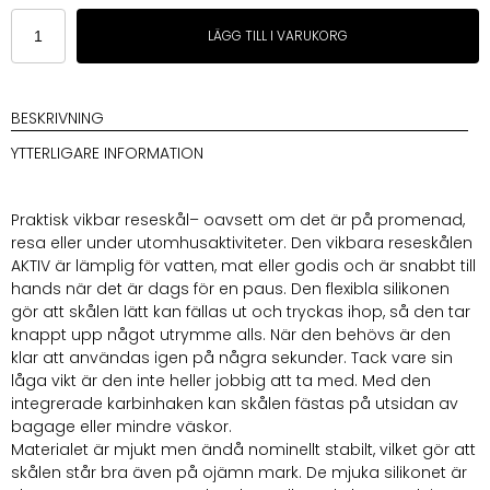
Cloud7
LÄGG TILL I VARUKORG
Foldable
Travel
Bowl
AKTIV
BESKRIVNING
Dark
YTTERLIGARE INFORMATION
Olive
mängd
Praktisk vikbar reseskål– oavsett om det är på promenad,
resa eller under utomhusaktiviteter. Den vikbara reseskålen
AKTIV är lämplig för vatten, mat eller godis och är snabbt till
hands när det är dags för en paus. Den flexibla silikonen
gör att skålen lätt kan fällas ut och tryckas ihop, så den tar
knappt upp något utrymme alls. När den behövs är den
klar att användas igen på några sekunder. Tack vare sin
låga vikt är den inte heller jobbig att ta med. Med den
integrerade karbinhaken kan skålen fästas på utsidan av
bagage eller mindre väskor.
Materialet är mjukt men ändå nominellt stabilt, vilket gör att
skålen står bra även på ojämn mark. De mjuka silikonet är