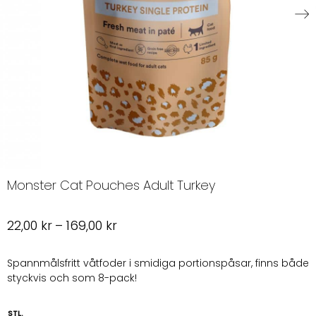
Monster Cat Pouches Adult Turkey
Prisintervall:
22,00
kr
–
169,00
kr
22,00 kr
till
Spannmålsfritt våtfoder i smidiga portionspåsar, finns både
styckvis och som 8-pack!
169,00 kr
STL.