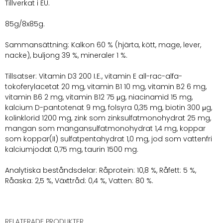
Tillverkat i EU.
85g/8x85g.
Sammansättning: Kalkon 60 % (hjärta, kött, mage, lever,
nacke), buljong 39 %, mineraler 1 %.
Tillsatser: Vitamin D3 200 I.E., vitamin E all-rac-alfa-
tokoferylacetat 20 mg, vitamin B1 10 mg, vitamin B2 6 mg,
vitamin B6 2 mg, vitamin B12 75 μg, niacinamid 15 mg,
kalcium D-pantotenat 9 mg, folsyra 0,35 mg, biotin 300 μg,
kolinklorid 1200 mg, zink som zinksulfatmonohydrat 25 mg,
mangan som mangansulfatmonohydrat 1,4 mg, koppar
som koppar(II) sulfatpentahydrat 1,0 mg, jod som vattenfri
kalciumjodat 0,75 mg, taurin 1500 mg.
Analytiska beståndsdelar: Råprotein: 10,8 %, Råfett: 5 %,
Råaska: 2,5 %, Växttråd: 0,4 %, Vatten: 80 %.
RELATERADE PRODUKTER