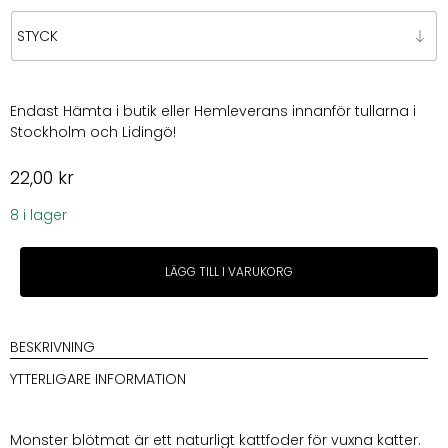
Endast Hämta i butik eller Hemleverans innanför tullarna i
Stockholm och Lidingö!
22,00
kr
8 i lager
Monster
LÄGG TILL I VARUKORG
Cat
Pouches
Adult
Turkey
BESKRIVNING
mängd
YTTERLIGARE INFORMATION
Monster blötmat är ett naturligt kattfoder för vuxna katter.