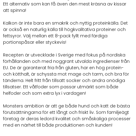
Ett alternativ som kan få även den mest kräsna av kissar
att spinna!
Kalkon är inte bara en smakrik och nyttig proteinkälla. Det
är också en naturlig källa till högkvalitativa proteiner och
fettsyror. Välj mellan ett 8-pack fyllt med färdiga
portionspåsar eller styckevis!
Recepten är utvecklade i Sverige med fokus på nordiska
förhållanden och med noggrant utvalda ingredienser från
EU. De är garanterat fria från gluten, har en hög protein-
och kötthalt, är schyssta mot mage och tarm, och bra för
tänderna. Helt fritt från tillsatt socker och andra onödiga
tillsatser. Ett våtfoder som passar utmärkt som både
helfoder och som extra lyx i vardagen!
Monsters ambition är att ge både hund och katt de bästa
förutsättningarna för ett långt och friskt liv. Som familjeägt
företag är deras ledord kvalitet och småskaliga processer
med en närhet till både produktionen och kunden!