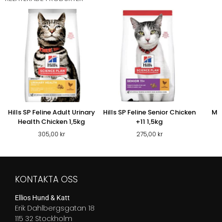
Hills SP Feline Adult Urinary
Hills SP Feline Senior Chicken
Mo
Health Chicken 1,5kg
+11 1,5kg
305,00
kr
275,00
kr
7
KONTAKTA OSS
Ellios Hund & Katt
Erik Dahlbergsgatan 18
115 32 Stockholm