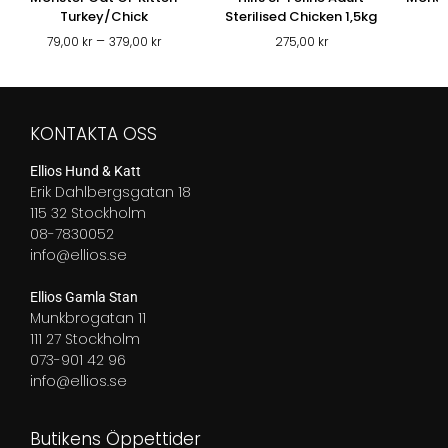
Turkey/Chick
Sterilised Chicken 1,5kg
Prisintervall:
–
79,00
kr
379,00
kr
275,00
kr
79,00 kr
till
379,00 kr
KONTAKTA OSS
Ellios Hund & Katt
Erik Dahlbergsgatan 18
115 32 Stockholm
08-7830052
info@ellios.se
Ellios Gamla Stan
Munkbrogatan 11
111 27 Stockholm
073-901 42 96
info@ellios.se
Butikens Öppettider