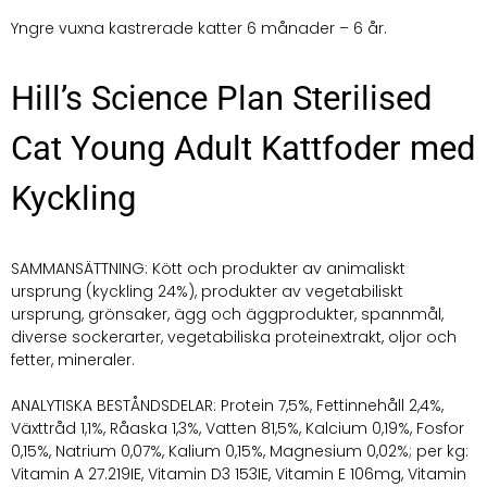
Yngre vuxna kastrerade katter 6 månader – 6 år.
Hill’s Science Plan Sterilised
Cat Young Adult Kattfoder med
Kyckling
SAMMANSÄTTNING: Kött och produkter av animaliskt
ursprung (kyckling 24%), produkter av vegetabiliskt
ursprung, grönsaker, ägg och äggprodukter, spannmål,
diverse sockerarter, vegetabiliska proteinextrakt, oljor och
fetter, mineraler.
ANALYTISKA BESTÅNDSDELAR: Protein 7,5%, Fettinnehåll 2,4%,
Växttråd 1,1%, Råaska 1,3%, Vatten 81,5%, Kalcium 0,19%, Fosfor
0,15%, Natrium 0,07%, Kalium 0,15%, Magnesium 0,02%; per kg:
Vitamin A 27.219IE, Vitamin D3 153IE, Vitamin E 106mg, Vitamin