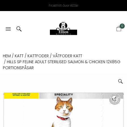
Fraktfritt över 800kr
0
HEM
/
KATT
/
KATTFODER
/
VÅTFODER KATT
/ HILLS SP FELINE ADULT STERILISED SALMON & CHICKEN 12X85G
PORTIONSPÅSAR