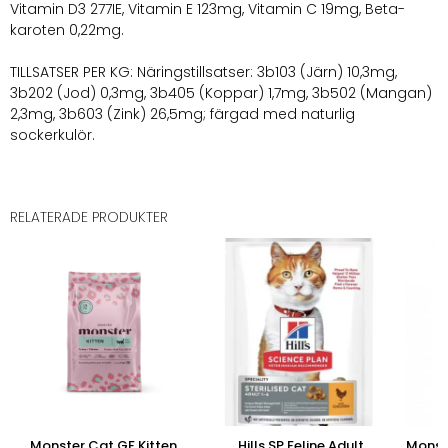
Vitamin D3 277IE, Vitamin E 123mg, Vitamin C 19mg, Beta-
karoten 0,22mg.
TILLSATSER PER KG: Näringstillsatser: 3b103 (Järn) 10,3mg,
3b202 (Jod) 0,3mg, 3b405 (Koppar) 1,7mg, 3b502 (Mangan)
2,3mg, 3b603 (Zink) 26,5mg; färgad med naturlig
sockerkulör.
RELATERADE PRODUKTER
Monster Cat GF Kitten
Hills SP Feline Adult
Monst