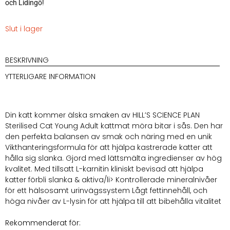
och Lidingö!
Slut i lager
BESKRIVNING
YTTERLIGARE INFORMATION
Din katt kommer älska smaken av
HILL’S SCIENCE PLAN
Sterilised Cat Young Adult kattmat möra bitar i sås. Den har
den perfekta balansen av smak och näring med en unik
Vikthanteringsformula för att hjälpa kastrerade katter att
hålla sig slanka. Gjord med lättsmälta ingredienser av hög
kvalitet. Med tillsatt L-karnitin kliniskt bevisad att hjälpa
katter förbli slanka & aktiva/li> Kontrollerade mineralnivåer
för ett hälsosamt urinvägssystem Lågt fettinnehåll, och
höga nivåer av L-lysin för att hjälpa till att bibehålla vitalitet
Rekommenderat för: