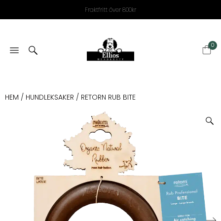
Fraktfritt över 800kr
0
HEM
/
HUNDLEKSAKER
/ RETORN RUB BITE