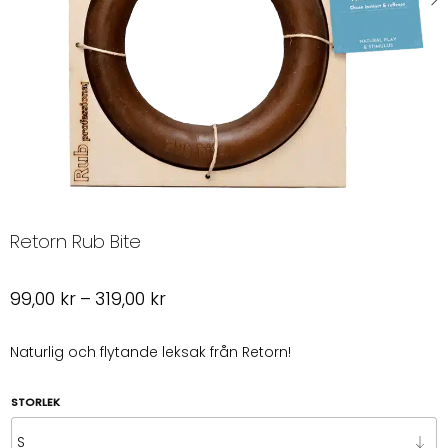
Retorn Rub Bite
Prisintervall:
99,00
kr
–
319,00
kr
99,00 kr
till
Naturlig och flytande leksak från Retorn!
319,00 kr
STORLEK