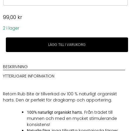
99,00
kr
2 i lager
Retorn
LÄGG TILL I VARUKORG
Rub
Bite
mängd
BESKRIVNING
YTTERLIGARE INFORMATION
Retorn Rub Bite är tillverkad av 100 % naturligt organiskt
harts. Den är perfekt för dragkamp och apportering.
Från trädet till
100% naturligt organiskt harts.
munnen och med en mycket stimulerande
konsistens!
, inga tillsatta konstgjorda färger.
Naturlig färg