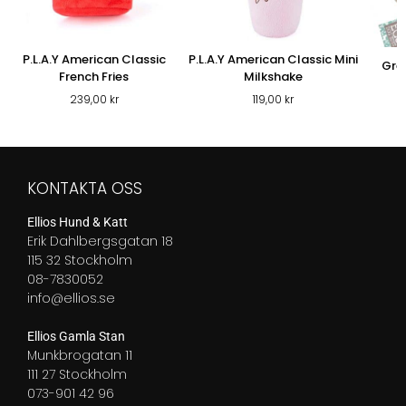
P.L.A.Y American Classic
P.L.A.Y American Classic Mini
Gre
French Fries
Milkshake
239,00
kr
119,00
kr
KONTAKTA OSS
Ellios Hund & Katt
Erik Dahlbergsgatan 18
115 32 Stockholm
08-7830052
info@ellios.se
Ellios Gamla Stan
Munkbrogatan 11
111 27 Stockholm
073-901 42 96