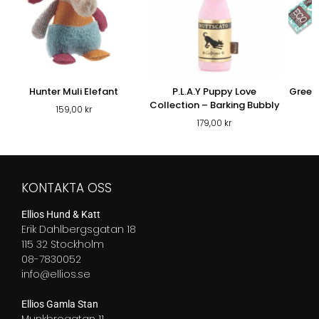
Hunter Muli Elefant
P.L.A.Y Puppy Love
Green 
Collection – Barking Bubbly
159,00
kr
179,00
kr
KONTAKTA OSS
Ellios Hund & Katt
Erik Dahlbergsgatan 18
115 32 Stockholm
08-7830052
info@ellios.se
Ellios Gamla Stan