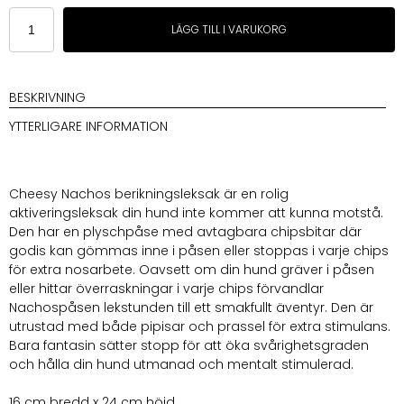
Pups
LÄGG TILL I VARUKORG
&
Bubs
Cheesy
Nachos
BESKRIVNING
berikningsleksak
YTTERLIGARE INFORMATION
mängd
Cheesy Nachos berikningsleksak är en rolig
aktiveringsleksak din hund inte kommer att kunna motstå.
Den har en plyschpåse med avtagbara chipsbitar där
godis kan gömmas inne i påsen eller stoppas i varje chips
för extra nosarbete. Oavsett om din hund gräver i påsen
eller hittar överraskningar i varje chips förvandlar
Nachospåsen lekstunden till ett smakfullt äventyr. Den är
utrustad med både pipisar och prassel för extra stimulans.
Bara fantasin sätter stopp för att öka svårighetsgraden
och hålla din hund utmanad och mentalt stimulerad.
16 cm bredd x 24 cm höjd