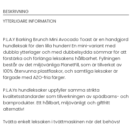
Mini
Avocado
BESKRIVNING
Toast
YTTERLIGARE INFORMATION
mängd
P.L.A.Y Barking Brunch Mini Avocado Toast är en handgjord
hundleksak för den lilla hunden! En mini-variant med
dubbla ytterlager och med dubbelsydda sömmar för att
förstärka och förlänga leksakens hållbarhet. Fyllningen
består av det miljövänliga PlanetFill, som är tillverkat av
100% återvunna plastflaskor, och samtliga leksaker är
färgade med AZO-fria färger.
P.L.A.Ys hundleksaker uppfyller samma strikta
kvalitetsstandarder som tillverkningen av spädbarns- och
barnprodukter. Ett hållbart, miljövänligt och giftfritt
alternativ!
Tvätta enkelt leksaken i tvättmaskinen när det behövs!