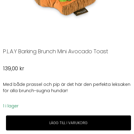
P.L.A.Y Barking Brunch Mini Avocado Toast
139,00
kr
Med både prassel och pip är det här den perfekta leksaken
för alla brunch-sugna hundar!
1 i lager
P.L.A.Y
LÄGG TILL I VARUKORG
Barking
Brunch