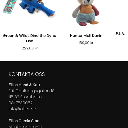
P.L.A.
Green & Wilds Dino the Dyno
Hunter Muli Kanin
Fish
159,00
kr
229,00
kr
KONTAKTA OSS
Ellios Hund & Katt
Erik Dahlbergsgatan 18
115 32 Stockholm
08-7830052
info@ellios.se
Ellios Gamla Stan
Munkbrogatan 11