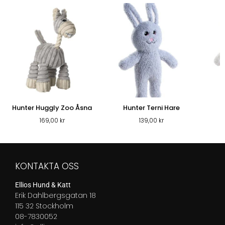
Hunter Huggly Zoo Åsna
Hunter Terni Hare
169,00
kr
139,00
kr
KONTAKTA OSS
Ellios Hund & Katt
Erik Dahlbergsgatan 18
115 32 Stockholm
08-7830052