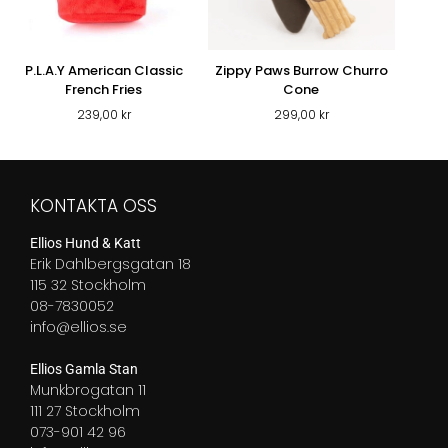
P.L.A.Y American Classic
Zippy Paws Burrow Churro
French Fries
Cone
239,00
kr
299,00
kr
KONTAKTA OSS
Ellios Hund & Katt
Erik Dahlbergsgatan 18
115 32 Stockholm
08-7830052
info@ellios.se
Ellios Gamla Stan
Munkbrogatan 11
111 27 Stockholm
073-901 42 96