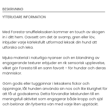
BESKRIVNING
YTTERLIGARE INFORMATION
Med Foresta-snuffleleksaken kommer en touch av skogen
in i ditt hem. Oavsett om det är svamp, gren eller löv,
inbjuder varje kärleksfullt utformad leksak din hund att
utforska och leka.
Mjuka material i naturliga nyanser och en blandning av
engagerande texturer erbjuder en rik sensorisk upplevelse,
vilket gör Foresta till en sann favorit – för hundar och deras
människor.
Göm godis eller tuggpinnar i leksakens fickor och
öppningar, låt hunden använda sin nos och lite klurighet för
att få ut godsakerna. Detta förvandlar lekstunden till en
meningsfull aktivitet som engagerar både kropp och själ
och belönar din fyrbenta vän med varje liten upptäckt.