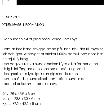
Bosco
Soft
Toy
Boar
BESKRIVNING
Brown
YTTERLIGARE INFORMATION
mängd
Gör hunden extra glad med Bosco Soft Toys.
Dom är inte bara snygga att se på utan inbjuder till mycket
lek och gos. Yttertyget är stickat i 100% bomull och dom har
en mjuk fyllning.
Den högkvalitativa hundleksaken i fyra olika former är en
riktig blickfångare och kommer också att göra ditt
designerhjärta lyckligt. Utan pipis är detta en
oemotståndlig hundleksak som både hundar och
människor kommer att njuta av.
Räv: 26 x 45,5 x 6 cm
Kanin: 28,3 x 30 x 6 cm
Hjort: 37,5 x 42,5 x 6 cm