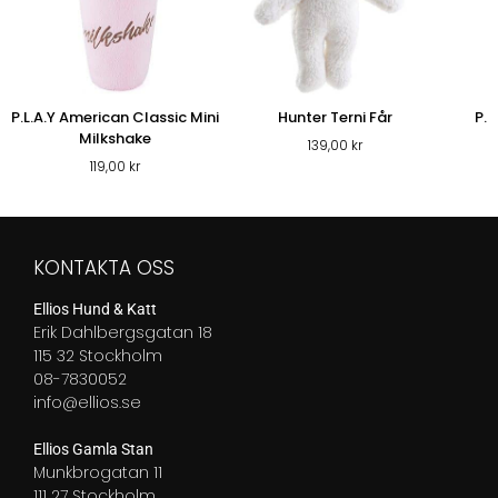
P.L.A.Y American Classic Mini
Hunter Terni Får
P.L
Milkshake
139,00
kr
119,00
kr
KONTAKTA OSS
Ellios Hund & Katt
Erik Dahlbergsgatan 18
115 32 Stockholm
08-7830052
info@ellios.se
Ellios Gamla Stan
Munkbrogatan 11
111 27 Stockholm