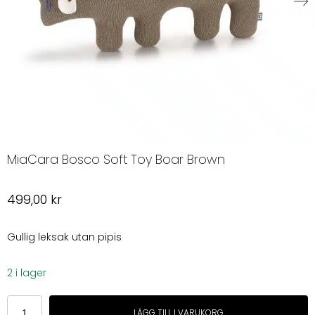
MiaCara Bosco Soft Toy Boar Brown
499,00
kr
Gullig leksak utan pipis
2 i lager
MiaCara
LÄGG TILL I VARUKORG