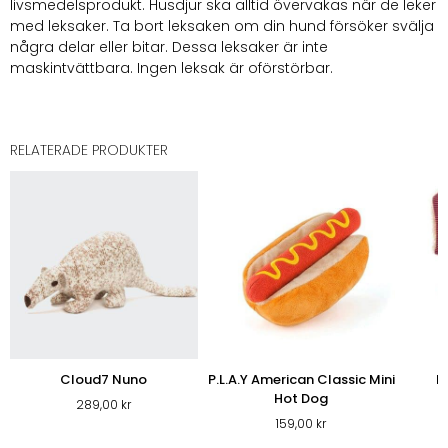
livsmedelsprodukt. Husdjur ska alltid övervakas när de leker
med leksaker. Ta bort leksaken om din hund försöker svälja
några delar eller bitar. Dessa leksaker är inte
maskintvättbara. Ingen leksak är oförstörbar.
RELATERADE PRODUKTER
Cloud7 Nuno
P.L.A.Y American Classic Mini
H
Hot Dog
289,00
kr
159,00
kr