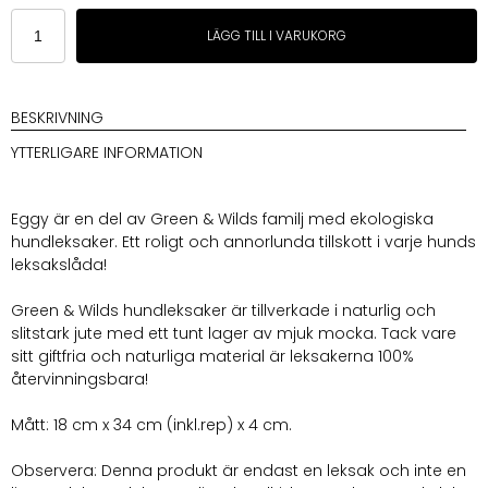
Green
LÄGG TILL I VARUKORG
&
Wilds
Eggy
mängd
BESKRIVNING
YTTERLIGARE INFORMATION
Eggy är en del av Green & Wilds familj med ekologiska
hundleksaker. Ett roligt och annorlunda tillskott i varje hunds
leksakslåda!
Green & Wilds hundleksaker är tillverkade i naturlig och
slitstark jute med ett tunt lager av mjuk mocka. Tack vare
sitt giftfria och naturliga material är leksakerna 100%
återvinningsbara!
Mått: 18 cm x 34 cm (inkl.rep) x 4 cm.
Observera: Denna produkt är endast en leksak och inte en