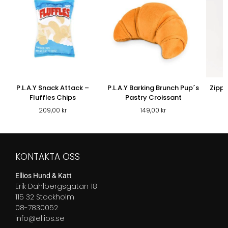
P.L.A.Y Snack Attack –
P.L.A.Y Barking Brunch Pup´s
Zipp
Fluffles Chips
Pastry Croissant
209,00
kr
149,00
kr
KONTAKTA OSS
Ellios Hund & Katt
Erik Dahlbergsgatan 18
115 32 Stockholm
08-7830052
info@ellios.se