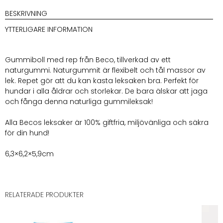
BESKRIVNING
YTTERLIGARE INFORMATION
Gummiboll med rep från Beco, tillverkad av ett
naturgummi. Naturgummit är flexibelt och tål massor av
lek. Repet gör att du kan kasta leksaken bra. Perfekt för
hundar i alla åldrar och storlekar. De bara älskar att jaga
och fånga denna naturliga gummileksak!
Alla Becos leksaker är 100% giftfria, miljövänliga och säkra
för din hund!
6,3×6,2×5,9cm
RELATERADE PRODUKTER