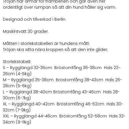
Tröjan har ärmar för frambenen och går även ner
ordentligt över rumpan så att din hund håller sig varm.
Designad och tillverkad i Berlin.
Maskintvätt 30 grader.
Måtten i storlekstabellen är hundens mått.
Tröjan ska sitta nära kroppen så att den inte glider.
Storlekstabell:
S – Rygglängd 32-35cm Bröstomfång 36-38cm Hals 22-
26cm (4-5kg)
M – Rygglängd 35-38cm Bröstomfång 38-43cm Hals 26-
28cm (5-6kg)
L – Rygglängd 38-40cm Bröstomfång 43-46cm Hals 28-
30cm (6-7kg)
XL – Rygglängd 40-42cm Bröstomfång 46-52cm Hals 30-
32cm (7-9kg)
XXL – Rygglängd 44-46cm Bröstomfång 52-58cm Hals 32-
34cm (9-11kg)