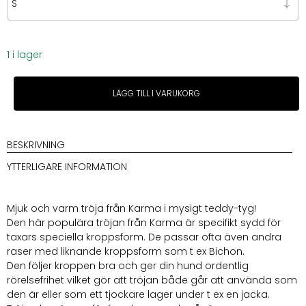
1 i lager
Karma
LÄGG TILL I VARUKORG
Teddy
Pullover
Camel
Taxmodell
BESKRIVNING
mängd
YTTERLIGARE INFORMATION
Mjuk och varm tröja från Karma i mysigt teddy-tyg!
Den här populära tröjan från Karma är specifikt sydd för
taxars speciella kroppsform. De passar ofta även andra
raser med liknande kroppsform som t ex Bichon.
Den följer kroppen bra och ger din hund ordentlig
rörelsefrihet vilket gör att tröjan både går att använda som
den är eller som ett tjockare lager under t ex en jacka.