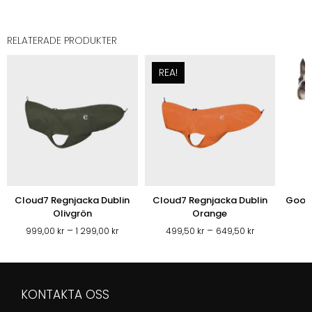
RELATERADE PRODUKTER
REA!
Cloud7 Regnjacka Dublin
Cloud7 Regnjacka Dublin
Gooby
Olivgrön
Orange
Prisintervall:
Prisintervall:
–
–
999,00
kr
1 299,00
kr
499,50
kr
649,50
kr
3
999,00 kr
499,50 kr
till
till
1
649,50 kr
299,00 kr
KONTAKTA OSS