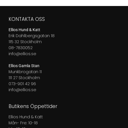
590,00 kr
till
till
2
1
090,00 kr
KONTAKTA OSS
790,00 kr
Ellios Hund & Katt
Erik Dahlbergsgatan 18
115 32 Stockholm
08-7830052
info@ellios.se
Ellios Gamla Stan
Munkbrogatan 11
111 27 Stockholm
073-901 42 96
info@ellios.se
Butikens Öppettider
Ellios Hund & Katt
Mån- Fre: 10-18