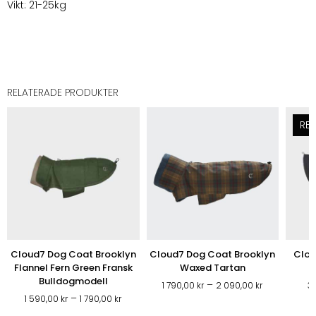
Vikt: 21-25kg
RELATERADE PRODUKTER
REA
Cloud7 Dog Coat Brooklyn
Cloud7 Dog Coat Brooklyn
Clou
Flannel Fern Green Fransk
Waxed Tartan
Bulldogmodell
Prisintervall
–
1 790,00
kr
2 090,00
kr
3
Prisintervall:
–
1
1 590,00
kr
1 790,00
kr
1
790,00 kr