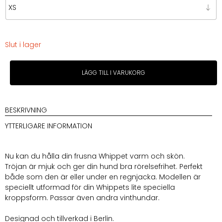
Slut i lager
Karma
LÄGG TILL I VARUKORG
Fleece
Pullover
Whippet
Oliv
BESKRIVNING
mängd
YTTERLIGARE INFORMATION
Nu kan du hålla din frusna Whippet varm och skön.
Tröjan är mjuk och ger din hund bra rörelsefrihet. Perfekt
både som den är eller under en regnjacka. Modellen är
speciellt utformad för din Whippets lite speciella
kroppsform. Passar även andra vinthundar.
Designad och tillverkad i Berlin.