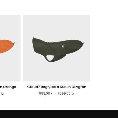
in Orange
Cloud7 Regnjacka Dublin Olivgrön
Prisintervall:
Prisintervall:
–
0
kr
999,00
kr
1 299,00
kr
499,50 kr
999,00 kr
till
till
649,50 kr
1
299,00 kr