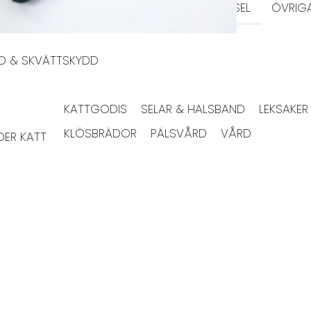
KERAMIK
MELAMIN
MATPUSSEL
ÖVRIG
DD & SKVÄTTSKYDD
KATTGODIS
SELAR & HALSBAND
LEKSAKER
KLÖSBRÄDOR
PÄLSVÅRD
VÅRD
ER KATT