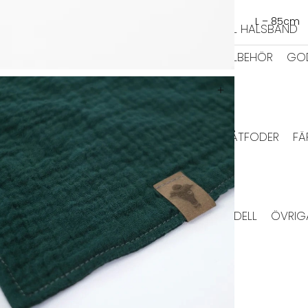
HALSBAND
L – 85cm
TIDRAGSELAR
LÄDER HALSBAND
TEXTIL HALSBAND
BAJSPÅSAR & TILLBEHÖR
GO
EL
BIOTHANE KOPPEL
HUNDFODER
HUNDTUGG
TORRFODER
VÅTFODER
FÄ
HUNDTUGG NORDISKT
RMA JACKOR
TAXMODELL
VINTHUNDSMODELL
ÖVRIG
VÄSKOR
HUNDLEKSAKER
IGLOOS
MATPLATS
SKÅLAR