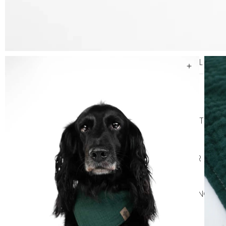
SELAR
ALLA SELAR
STEP-IN
AN
KOPPEL
LÄDERKOPPEL
TEXTIL KOPP
GODIS & TUGG
HUNDGODIS
HUNDGODIS NORDISKT
HUNDKLÄDER
TRÖJOR
REGNKLÄDER
VA
SOVPLATS
BÄDDAR
FILTAR
DYNOR