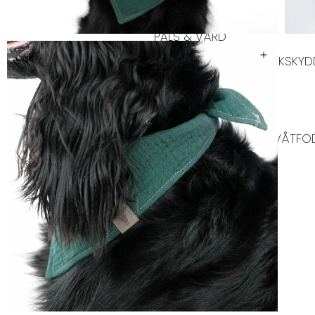
PÄLS & VÅRD
PÄLSVÅRD
VÅRD
TIKSKY
KATT
KATTFODER
TORRFODER KATT
VÅTFOD