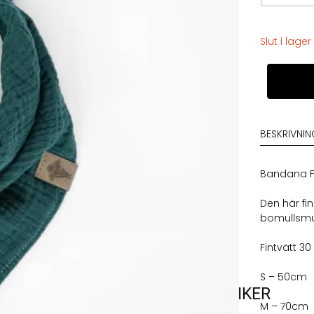
Slut i lager
Karma
Bandana
Forest
Green
mängd
BESKRIVNI
Bandana F
Den här fi
bomullsmus
Fintvätt 30
S – 50cm
VARUMÄRKEN
VÅRA BUTIKER
M – 70cm