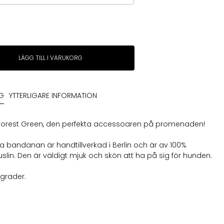
LÄGG TILL I VARUKORG
NG
YTTERLIGARE INFORMATION
orest Green, den perfekta accessoaren på promenaden!
na bandanan är handtillverkad i Berlin och är av 100%
lin. Den är väldigt mjuk och skön att ha på sig för hunden.
 grader.