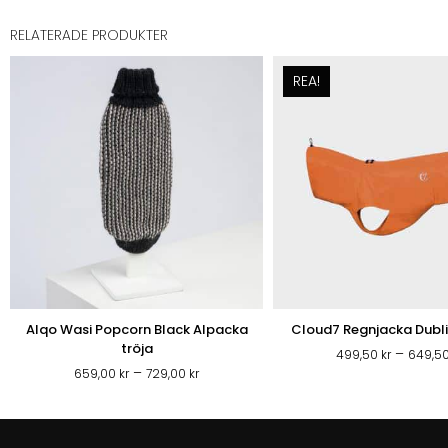
RELATERADE PRODUKTER
REA!
Alqo Wasi Popcorn Black Alpacka
Cloud7 Regnjacka Dubl
tröja
–
499,50
kr
649,5
Prisintervall:
–
659,00
kr
729,00
kr
659,00 kr
till
729,00 kr