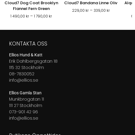
Cloud7 Dog Coat Brooklyn
Cloud7 Bandana Linne Oliv
Alqo
Flannel Fern Green
Prisintervall:
–
229,00
kr
339,00
kr
Prisintervall:
–
229,00 kr
1 490,00
kr
1 790,00
kr
6
1
till
490,00 kr
339,00 kr
till
1
KONTAKTA OSS
790,00 kr
Ellios Hund & Katt
Erik Dahlbergsgatan 18
115 32 Stockholm
08-7830052
info@ellios.se
Ellios Gamla Stan
Munkbrogatan 11
111 27 Stockholm
073-901 42 96
info@ellios.se