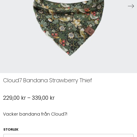
Cloud7 Bandana Strawberry Thief
Prisintervall:
229,00
kr
–
339,00
kr
229,00 kr
till
Vacker bandana från Cloud7!
339,00 kr
STORLEK