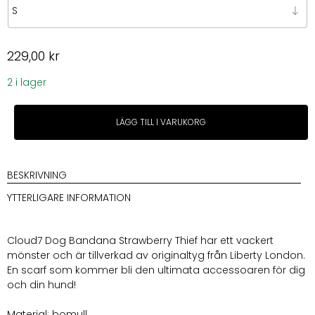
229,00
kr
2 i lager
Cloud7
LÄGG TILL I VARUKORG
Bandana
Strawberry
Thief
mängd
BESKRIVNING
YTTERLIGARE INFORMATION
Cloud7 Dog Bandana Strawberry Thief har ett vackert
mönster och är tillverkad av originaltyg från Liberty London.
En scarf som kommer bli den ultimata accessoaren för dig
och din hund!
Material: bomull.