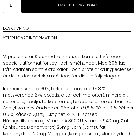
Little
LÄGG TILL I VARUKORG
Big
Paw
Steamed
Atlantic
BESKRIVNING
Salmon
YTTERLIGARE INFORMATION
&
Vegetables
150g
Vi presenterar Steamed Salmon, ett komplett våtfoder
mängd
speciellt utformat för toy- och småhundar. Med 60% lax
från Atlanten samt extra kalori- och proteinrika ingredienser
är detta den perfekta måltiden för din lilla följeslagare.
Ingredienser: Lax 60%, torkade grönsaker (5,81%
motsvarande 27% potatis, ärtor och morötter), mineraler,
solrosolja, laxolja, torkad tomat, torkad kelp, torkad basilika.
Analytiska beståndsdelar: Råprotein 9,5 %, Råfett 9 %, Råfiber
0,5 %, Råaska 3,8 %, Fuktighet 72 %. Tillsatser:
Näringstillsatser/kg: Vitamin A 3000IU, Vitamin E 40mg, Zink
(Zinksulfat, Monohydrat) 25mg, Järn (Järnsulfat,
Monohydrat) 20mg, Mangan (Mangansulfat, Monohydrat)