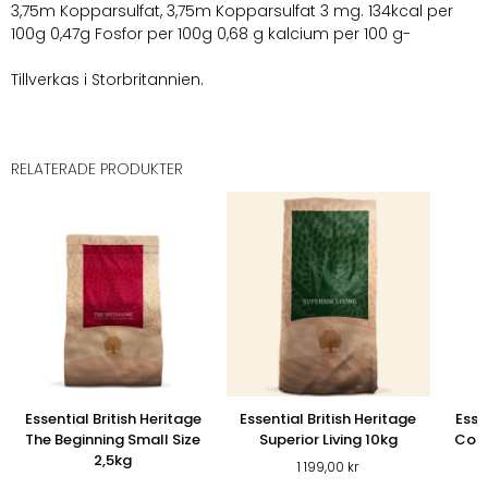
3,75m Kopparsulfat, 3,75m Kopparsulfat 3 mg. 134kcal per
100g 0,47g Fosfor per 100g 0,68 g kalcium per 100 g-
Tillverkas i Storbritannien.
RELATERADE PRODUKTER
Essential British Heritage
Essential British Heritage
Esse
The Beginning Small Size
Superior Living 10kg
Cont
2,5kg
1 199,00
kr