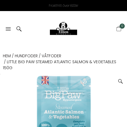
Fraktfritt över 800kr
0
HEM
/
HUNDFODER
/
VÅTFODER
/ LITTLE BIG PAW STEAMED ATLANTIC SALMON & VEGETABLES
150G