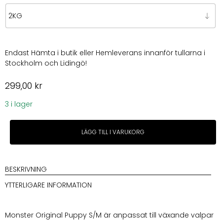
Endast Hämta i butik eller Hemleverans innanför tullarna i
Stockholm och Lidingö!
299,00
kr
3 i lager
Monster
LÄGG TILL I VARUKORG
Dog
Original
Puppy
S/M
BESKRIVNING
Chicken/Turkey
YTTERLIGARE INFORMATION
mängd
Monster Original Puppy S/M är anpassat till växande valpar