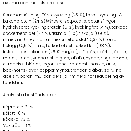
av små och medelstora raser.
Sammansättning: Färsk kyckling (25 %), torkat kyckling- &
kalkonprotein (24 %) havre, sötpotatis, potatisflingor,
hydrolyserat kycklingprotein (5 %), kycklingfett (4 %), torkade
sockerbetsfiber (2,4 %), fiskmjöl (1 %), fiskolja (0,9 %),
mineraler (med natriumhexametafosfat* 0,32 %), torkat
helägg (0,5 %), linfrö, torkad öljäst, torkad krill (0,3 %),
fruktooligosackarider (2500 mg/kg), sjögräs, kikärtor, äpple,
morot, tomat, yucca schidigera, alfalfa, nypon, ringblomma,
europeiskt blåbär, lingon, kanel, kamomill, nässla, anis,
bockhornsklöver, pepparmynta, tranbär, blåbär, spirulina,
apelsin, päron, mullbär, persilja. *mineral för reducering av
tandsten.
Analytiska beståndsdelar:
Råprotein: 31 %
Råfett: 18 %
Råaska: 7,3 %
Växttråd: 1,8 %