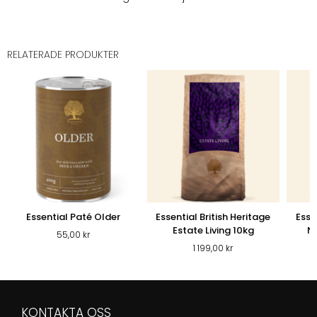
RELATERADE PRODUKTER
Essential Paté Older
Essential British Heritage
Esse
Estate Living 10kg
Na
55,00
kr
1 199,00
kr
KONTAKTA OSS