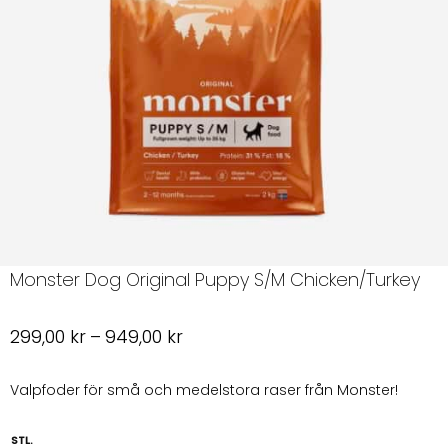
Monster Dog Original Puppy S/M Chicken/Turkey
Prisintervall:
299,00
kr
–
949,00
kr
299,00 kr
till
Valpfoder för små och medelstora raser från Monster!
949,00 kr
STL.