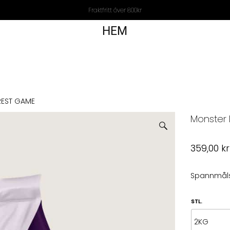
Fraktfritt över 800kr
HEM
REST GAME
Monster 
359,00
kr
Spannmålsf
STL.