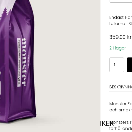
Endast Häm
tullarna i
359,00
kr
2 i lager
Monster
Dog
Grain
Free
Forest
BESKRIVNI
Game
mängd
Monster Fo
och smakri
Monsters r
VARUMÄRKEN
VÅRA BUTIKER
förhålland