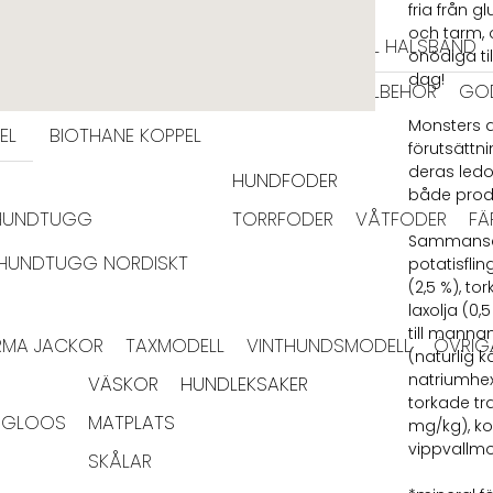
HALSBAND
fria från 
och tarm, o
TIDRAGSELAR
LÄDER HALSBAND
TEXTIL HALSBAND
onödiga ti
dag!
BAJSPÅSAR & TILLBEHÖR
GO
Monsters a
EL
BIOTHANE KOPPEL
förutsättni
deras ledo
HUNDFODER
både prod
HUNDTUGG
TORRFODER
VÅTFODER
FÄ
Sammansättn
HUNDTUGG NORDISKT
potatisflin
(2,5 %), to
laxolja (0,
till manna
RMA JACKOR
TAXMODELL
VINTHUNDSMODELL
ÖVRIG
(naturlig k
natriumhex
VÄSKOR
HUNDLEKSAKER
torkade tr
IGLOOS
MATPLATS
mg/kg), ko
vippvallmo
SKÅLAR