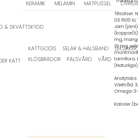
*mineral f
KERAMIK
MELAMIN
MATPUSSEL
ÖVRIG
Tillsatser:
D3 1500 IU
DD & SKVÄTTSKYDD
Järn (järn
(koppar(II
mg, manga
1,5 mg, se
KATTGODIS
SELAR & HALSBAND
LEKSAKER
montmorill
KLÖSBRÄDOR
PÄLSVÅRD
VÅRD
tarmflora:
ER KATT
(Naturliga)
Analytiska 
Växttråd: 3
Omega-3-fe
Kalorier (