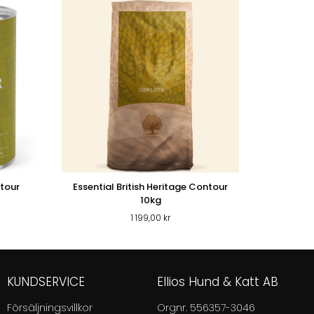
ntour
Essential British Heritage Contour
10kg
1 199,00
kr
KUNDSERVICE
Ellios Hund & Katt AB
Försäljningsvillkor
Orgnr. 556357-3046