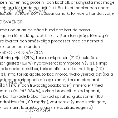
gluten, har en hög protein- och kötthalt, är schyssta mot mage
ch bra för tänderna. Helt fritt från tillsatt socker och andra
BIOTHANE HALSBAND
llsatser. Ett foder som passar utmärkt för vuxna hundar, varje
DISVÄSKOR
mbition är att ge både hund och katt de bästa
ngarna för ett långt och friskt liv. Som familjeägt företag är
rd kvalitet och småskaliga processer med en närhet till
uktionen och kunden!
RSKFODER & RÅFÖDA
ing: Hjort (21 %), torkat ankprotein (21 %), hela ärtor,
gor, grisfett (6,9 %), hydrolyserat lammprotein (3 %), sillmjöl
rkade sockerbetsfiber, torkad alfalfa, torkat helt ägg (1 %),
5 %), linfrö, torkat äpple, torkad morot, hydrolyserad jäst (källa
noligosackarider och betaglukaner), torkad cikoriarot
A HUNDKLÄDER
älla till inulin och fruktooligosackarider), mineraler (med
ametafosfat* 0,34 %), torkad broccoli, torkad spenat,
anbär, torkade blåbär, torkad spirulina, glukosamin (100
ndroitinsulfat (100 mg/kg), växtextrakt (yucca schidigera,
, rosmarin, labruskavin, gurkmeja, citrus, eugenia).
UNDERLÄGG