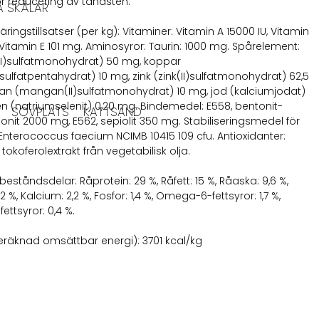
ör reducering av tandsten.
A SKÅLAR
 Näringstillsatser (per kg): Vitaminer: Vitamin A 15000 IU, Vitamin
, Vitamin E 101 mg. Aminosyror: Taurin: 1000 mg. Spårelement:
(II)sulfatmonohydrat) 50 mg, koppar
)sulfatpentahydrat) 10 mg, zink (zink(II)sulfatmonohydrat) 62,5
n (mangan(II)sulfatmonohydrat) 10 mg, jod (kalciumjodat)
len (natriumselenit) 0,20 mg. Bindemedel: E558, bentonit-
SOVPLATS
KATTSAND
onit 2000 mg, E562, sepiolit 350 mg. Stabiliseringsmedel för
 Enterococcus faecium NCIMB 10415 109 cfu. Antioxidanter:
 tokoferolextrakt från vegetabilisk olja.
beståndsdelar: Råprotein: 29 %, Råfett: 15 %, Råaska: 9,6 %,
,2 %, Kalcium: 2,2 %, Fosfor: 1,4 %, Omega-6-fettsyror: 1,7 %,
ttsyror: 0,4 %.
beräknad omsättbar energi): 3701 kcal/kg