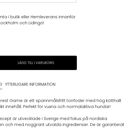
ta i butik eller Hemleverans innanför
 Stockholm och Lidingö!
LÄGG TILL I VARUKORG
NG
YTTERLIGARE INFORMATION
rest Game är ett spannmålsfritt torrfoder med hög kötthalt
kt innehåll. Perfekt för vuxna och normalaktiva hundar!
ecept är utvecklade i Sverige med fokus på nordiska
en och med noggrant utvalda ingredienser. De är garanterat