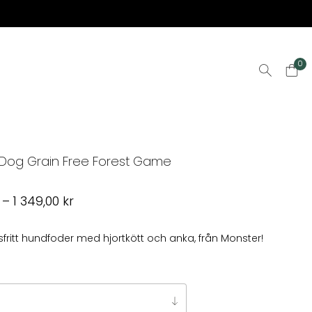
0
Dog Grain Free Forest Game
Prisintervall:
–
1 349,00
kr
359,00 kr
till
ritt hundfoder med hjortkött och anka, från Monster!
1
349,00 kr