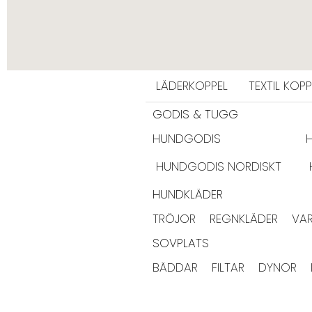
SELAR
ALLA SELAR
STEP-IN
AN
KOPPEL
LÄDERKOPPEL
TEXTIL KOPP
GODIS & TUGG
HUNDGODIS
HUNDGODIS NORDISKT
HUNDKLÄDER
TRÖJOR
REGNKLÄDER
VA
SOVPLATS
BÄDDAR
FILTAR
DYNOR