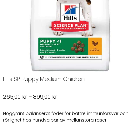
Hills SP Puppy Medium Chicken
Prisintervall:
265,00
kr
–
899,00
kr
265,00 kr
till
Noggrant balanserat foder för bättre immunförsvar och
rörlighet hos hundvalpar av mellanstora raser!
899,00 kr