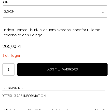
STL.
Endast Hämta i butik eller Hemleverans innanför tullarna i
Stockholm och Lidingö!
265,00
kr
Slut i lager
Hills
LÄGG TILL I VARUKORG
SP
Puppy
Medium
Chicken
BESKRIVNING
mängd
YTTERLIGARE INFORMATION