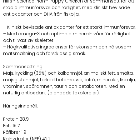
Hill’s™ Science Plan™ Puppy Chicken är sammansatt för att
stödja immunförsvar och rörlighet, med kliniskt bevisade
antioxidanter och DHA från fiskolja.
– Kliniskt bevisade antioxidanter för ett starkt immunförsvar.
– Med omega-3 och optimala mineralnivåer för rörlighet
och tillväxt av skelettet.
– Högkvalitativa ingredienser för skonsam och hälsosam
matsmältning och förstklassig smak.
Sammansättning:
Majs, kyckling (35%) och kalkonmjöl, animaliskt fett, smälta,
majsglutenmjöl, torkad betamassa, linfrö, mineraler, fiskolja,
vitaminer, spårämnen, taurin och betakaroten. Med en
naturlig antioxidant (blandade tokoferoler).
Näringsinnehåll:
Protein 28.9
Fett 19.7
Råfibrer 1.9
Kolhydrater (NFE) 42.1