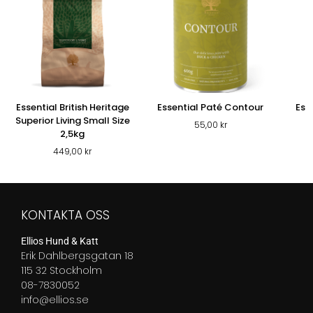
Essential British Heritage
Essential Paté Contour
Ess
Superior Living Small Size
55,00
kr
2,5kg
449,00
kr
KONTAKTA OSS
Ellios Hund & Katt
Erik Dahlbergsgatan 18
115 32 Stockholm
08-7830052
info@ellios.se