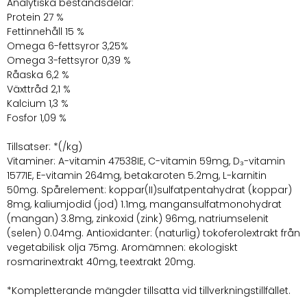
Analytiska beståndsdelar:
Protein 27 %
Fettinnehåll 15 %
Omega 6-fettsyror 3,25%
Omega 3-fettsyror 0,39 %
Råaska 6,2 %
Växttråd 2,1 %
Kalcium 1,3 %
Fosfor 1,09 %
Tillsatser: *(/kg)
Vitaminer: A-vitamin 47538IE, C-vitamin 59mg, D₃-vitamin
1577IE, E-vitamin 264mg, betakaroten 5.2mg, L-karnitin
50mg. Spårelement: koppar(II)sulfatpentahydrat (koppar)
8mg, kaliumjodid (jod) 1.1mg, mangansulfatmonohydrat
(mangan) 3.8mg, zinkoxid (zink) 96mg, natriumselenit
(selen) 0.04mg. Antioxidanter: (naturlig) tokoferolextrakt från
vegetabilisk olja 75mg. Aromämnen: ekologiskt
rosmarinextrakt 40mg, teextrakt 20mg.
*Kompletterande mängder tillsatta vid tillverkningstillfället.