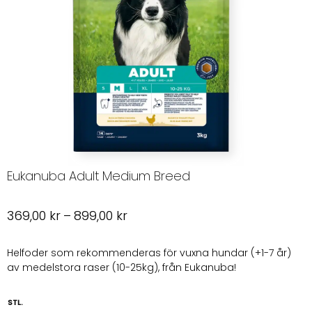
Eukanuba Adult Medium Breed
Prisintervall:
369,00
kr
–
899,00
kr
369,00 kr
till
Helfoder som rekommenderas för vuxna hundar (+1-7 år)
av medelstora raser (10-25kg), från Eukanuba!
899,00 kr
STL.