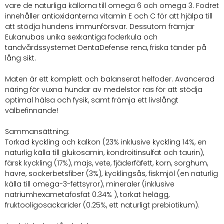
vare de naturliga källorna till omega 6 och omega 3. Fodret
innehåller antioxidanterna vitamin E och C för att hjälpa till
att stödja hundens immunförsvar. Dessutom främjar
Eukanubas unika sexkantiga foderkula och
tandvårdssystemet DentaDefense rena, friska tänder på
lång sikt.
Maten är ett komplett och balanserat helfoder. Avancerad
näring för vuxna hundar av medelstor ras för att stödja
optimal hälsa och fysik, samt främja ett livslångt
välbefinnande!
Sammansättning:
Torkad kyckling och kalkon (23% inklusive kyckling 14%, en
naturlig källa till glukosamin, kondroitinsulfat och taurin),
färsk kyckling (17%), majs, vete, fjäderfäfett, korn, sorghum,
havre, sockerbetsfiber (3%), kycklingsås, fiskmjöl (en naturlig
källa till omega-3-fettsyror), mineraler (inklusive
natriumhexametafosfat 0.34% ), torkat helägg,
fruktooligosackarider (0.25%, ett naturligt prebiotikum).