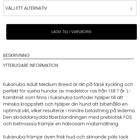
Eukanuba
LÄGG TILL I VARUKORG
Adult
Medium
Breed
mängd
BESKRIVNING
YTTERLIGARE INFORMATION
Eukanuba Adult Medium Breed är rikt på färsk kyckling och
perfekt för vuxna hundar av medelstor ras från 1 till 7 år. L-
Karnitinet som finns i Eukanuba torrfoder hjälper till att
minska kroppsfett och hjälper din hund att bibehålla en
optimal vikt, vilket resulterar i mindre belastning på lederna.
Den skräddarsydda fiberblandningen med prebiotisk FOS
och betmassa främjar en hälsosam matsmältning.
Eukanuba främjar även frisk hud och skinande päls tack