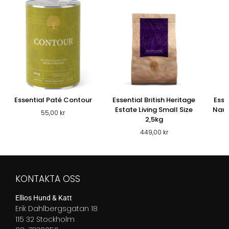
Essential Paté Contour
Essential British Heritage
Esse
Estate Living Small Size
Nauti
55,00
kr
2,5kg
449,00
kr
KONTAKTA OSS
Ellios Hund & Katt
Erik Dahlbergsgatan 18
115 32 Stockholm