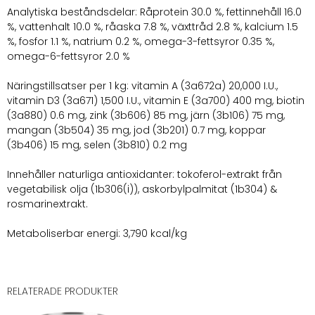
Analytiska beståndsdelar: Råprotein 30.0 %, fettinnehåll 16.0
%, vattenhalt 10.0 %, råaska 7.8 %, växttråd 2.8 %, kalcium 1.5
%, fosfor 1.1 %, natrium 0.2 %, omega-3-fettsyror 0.35 %,
omega-6-fettsyror 2.0 %
Näringstillsatser per 1 kg: vitamin A (3a672a) 20,000 I.U.,
vitamin D3 (3a671) 1,500 I.U., vitamin E (3a700) 400 mg, biotin
(3a880) 0.6 mg, zink (3b606) 85 mg, järn (3b106) 75 mg,
mangan (3b504) 35 mg, jod (3b201) 0.7 mg, koppar
(3b406) 15 mg, selen (3b810) 0.2 mg
Innehåller naturliga antioxidanter: tokoferol-extrakt från
vegetabilisk olja (1b306(i)), askorbylpalmitat (1b304) &
rosmarinextrakt.
Metaboliserbar energi: 3,790 kcal/kg
RELATERADE PRODUKTER