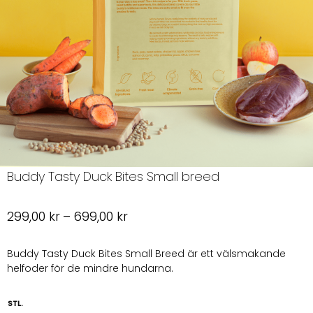
Buddy Tasty Duck Bites Small breed
Prisintervall:
299,00
kr
–
699,00
kr
299,00 kr
till
Buddy Tasty Duck Bites Small Breed är ett välsmakande
helfoder för de mindre hundarna.
699,00 kr
STL.