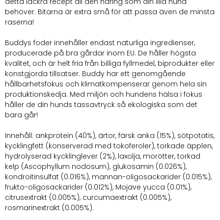
detta läckra recept all den näring som din lilla hund
behöver. Bitarna är extra små för att passa även de minsta
raserna!
Buddys foder innehåller endast naturliga ingredienser,
producerade på bra gårdar inom EU. De håller högsta
kvalitet, och är helt fria från billiga fyllmedel, biprodukter eller
konstgjorda tillsatser. Buddy har ett genomgående
hållbarhetsfokus och klimatkompenserar genom hela sin
produktionskedja. Med miljön och hundens hälsa i fokus
håller de din hunds tassavtryck så ekologiska som det
bara går!
Innehåll: ankprotein (40%), ärtor, färsk anka (15%), sötpotatis,
kycklingfett (konserverad med tokoferoler), torkade äpplen,
hydrolyserad kycklinglever (2%), laxolja, morötter, torkad
kelp (Ascophyllum nodosum), glukosamin (0.026%),
kondroitinsulfat (0.016%), mannan-oligosackarider (0.015%),
frukto-oligosackarider (0.012%), Mojave yucca (0.01%),
citrusextrakt (0.005%), curcumaextrakt (0.005%),
rosmarinextrakt (0.005%).