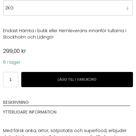
Endast Hämta i butik eller Hemleverans innanför tullarna i
Stockholm och Lidingö!
299,00
kr
6 i lager
Buddy
LÄGG TILL I VARUKORG
Tasty
Duck
Bites
Small
BESKRIVNING
breed
YTTERLIGARE INFORMATION
mängd
Med färsk anka, ärtor, sötpotatis och superfood, erbjuder