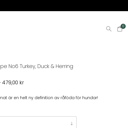
0
ipe No6 Turkey, Duck & Herring
Prisintervall:
–
479,00
kr
79,00 kr
till
at är en helt ny definition av råföda för hundar!
479,00 kr