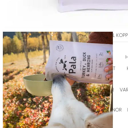
SELAR
ALLA SELAR
STEP-IN
AN
KOPPEL
LÄDERKOPPEL
TEXTIL KOPP
GODIS & TUGG
HUNDGODIS
HUNDGODIS NORDISKT
HUNDKLÄDER
TRÖJOR
REGNKLÄDER
VA
SOVPLATS
BÄDDAR
FILTAR
DYNOR