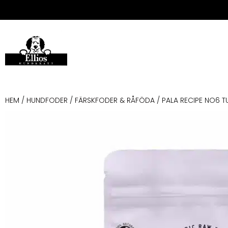
HEM
/
HUNDFODER
/
FÄRSKFODER & RÅFÖDA
/ PALA RECIPE NO6 T