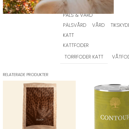
PÄLS & VÅRD
PÄLSVÅRD
VÅRD
TIKSKY
KATT
KATTFODER
TORRFODER KATT
VÅTFOD
RELATERADE PRODUKTER