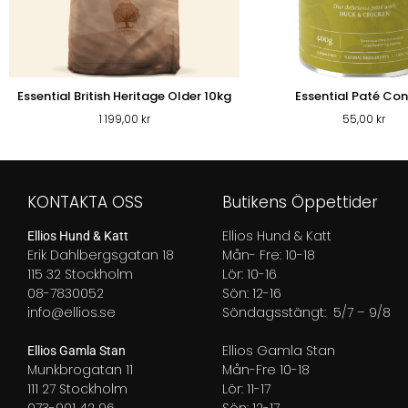
Essential British Heritage Older 10kg
Essential Paté Co
1 199,00
kr
55,00
kr
KONTAKTA OSS
Butikens Öppettider
Ellios Hund & Katt
Ellios Hund & Katt
Erik Dahlbergsgatan 18
Mån- Fre: 10-18
115 32 Stockholm
Lör: 10-16
08-7830052
Sön: 12-16
info@ellios.se
Söndagsstängt: 5/7 – 9/8
Ellios Gamla Stan
Ellios Gamla Stan
Munkbrogatan 11
Mån-Fre 10-18
111 27 Stockholm
Lör: 11-17