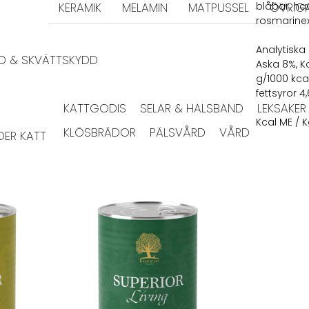
KERAMIK
MELAMIN
MATPUSSEL
blåbär, ha
ÖVRIG
rosmarinex
Analytiska 
DD & SKVÄTTSKYDD
Aska 8%, K
g/1000 kcal
fettsyror 4
KATTGODIS
SELAR & HALSBAND
LEKSAKER
Kcal ME / K
KLÖSBRÄDOR
PÄLSVÅRD
VÅRD
ER KATT