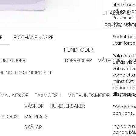
HALSBAND
sterila oc
på ett sko
TIDRAGSELAR
LÄDER HALSBAND
TEXTIL HALSBAND
Processen 
40 grader.
BAJSPÅSAR & TILLBEHÖR
GO
EL
BIOTHANE KOPPEL
Fodret beh
utan förber
HUNDFODER
Pala är ett
HUNDTUGG
TORRFODER
VÅTFODER
FÄ
Deras visi
val av rå
HUNDTUGG NORDISKT
kompletta 
minst 82% l
antioxidant
tillsatser,
RMA JACKOR
TAXMODELL
VINTHUNDSMODELL
ÖVRIG
VÄSKOR
HUNDLEKSAKER
Förvara mat
och konsu
IGLOOS
MATPLATS
Ingrediense
SKÅLAR
banan, kål