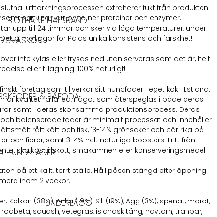
h slutna lufttorkningsprocessen extraherar fukt från produkten
nsamt sätt utan att bryta ner proteiner och enzymer.
BIOTHANE HALSBAND
tar upp till 24 timmar och sker vid låga temperaturer, under
 Detta möjliggör för Palas unika konsistens och färskhet!
DISVÄSKOR
över inte kylas eller frysas ned utan serveras som det är, helt
edelse eller tillagning. 100% naturligt!
 finskt företag som tillverkar sitt hundfoder i eget kök i Estland.
RSKFODER & RÅFÖDA
on är kvalitet i alla led, något som återspeglas i både deras
varor samt i deras skonsamma produktionsprocess. Deras
och balanserade foder är minimalt processat och innehåller
ättsmält rått kött och fisk, 13-14% grönsaker och bär rika på
er och fibrer, samt 3-4% helt naturliga boosters. Fritt från
 syntetiska kosttillskott, smakämnen eller konserveringsmedel!
A HUNDKLÄDER
en på ett kallt, torrt ställe. Håll påsen stängd efter öppning
mera inom 2 veckor.
r: Kalkon (38%), Anka (19%), Sill (19%), Ägg (3%), spenat, morot,
UNDERLÄGG
, rödbeta, squash, vetegräs, isländsk tång, havtorn, tranbär,