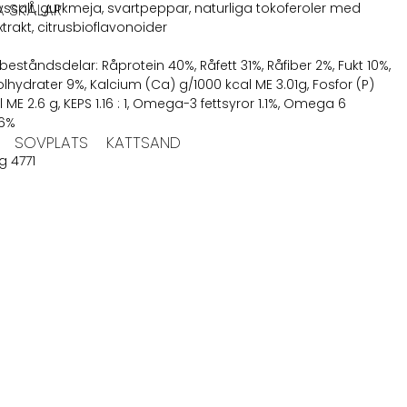
vssalt, gurkmeja, svartpeppar, naturliga tokoferoler med
A SKÅLAR
trakt, citrusbioflavonoider
beståndsdelar: Råprotein 40%, Råfett 31%, Råfiber 2%, Fukt 10%,
olhydrater 9%, Kalcium (Ca) g/1000 kcal ME 3.01g, Fosfor (P)
 ME 2.6 g, KEPS 1.16 : 1, Omega-3 fettsyror 1.1%, Omega 6
,6%
SOVPLATS
KATTSAND
g 4771