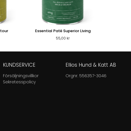
ntour
Essential Paté Superior Living
55,00
kr
KUNDSERVICE
Ellios Hund & Katt AB
Försäljningsvillkor
Orgnr. 556357-3046
Sekretesspolicy