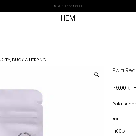
Fraktfritt över 800kr
HEM
URKEY, DUCK & HERRING
Pala Rec
79,00
kr
Pala hundm
STL.