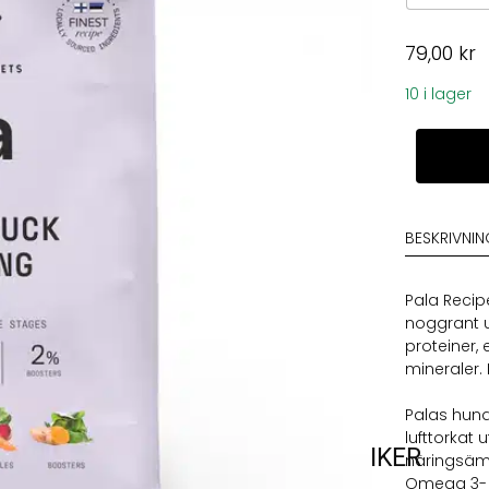
79,00
kr
10 i lager
Pala
Recipe
No6
Turkey,
Duck
BESKRIVNI
&
Herring
mängd
Pala Recip
noggrant 
proteiner,
mineraler. 
Palas hundf
lufttorkat
VARUMÄRKEN
VÅRA BUTIKER
näringsämn
Omega 3- o