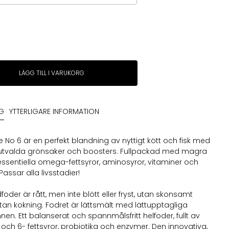
LÄGG TILL I VARUKORG
NG
YTTERLIGARE INFORMATION
e No 6 är en perfekt blandning av nyttigt kött och fisk med
utvalda grönsaker och boosters. Fullpackad med magra
 essentiella omega-fettsyror, aminosyror, vitaminer och
Passar alla livsstadier!
oder är rått, men inte blött eller fryst, utan skonsamt
 utan kokning. Fodret är lättsmält med lättupptagliga
en. Ett balanserat och spannmålsfritt helfoder, fullt av
ch 6- fettsyror, probiotika och enzymer. Den innovativa,