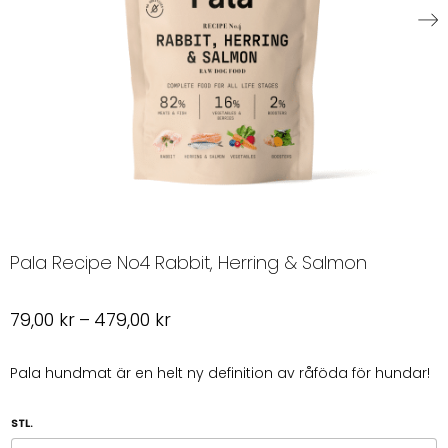
Pala Recipe No4 Rabbit, Herring & Salmon
Prisintervall:
79,00
kr
–
479,00
kr
79,00 kr
till
Pala hundmat är en helt ny definition av råföda för hundar!
479,00 kr
STL.