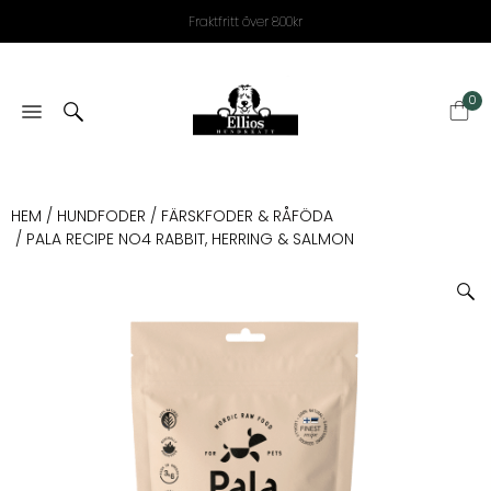
Fraktfritt över 800kr
0
HEM
/
HUNDFODER
/
FÄRSKFODER & RÅFÖDA
/ PALA RECIPE NO4 RABBIT, HERRING & SALMON