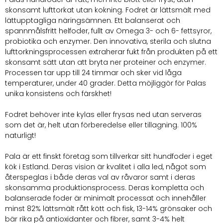
skonsamt lufttorkat utan kokning. Fodret är lättsmält med
lättupptagliga näringsämnen. Ett balanserat och
spannmålsfritt helfoder, fullt av Omega 3- och 6- fettsyror,
probiotika och enzymer. Den innovativa, sterila och slutna
lufttorkningsprocessen extraherar fukt från produkten på ett
skonsamt sätt utan att bryta ner proteiner och enzymer.
Processen tar upp till 24 timmar och sker vid låga
temperaturer, under 40 grader. Detta möjliggör för Palas
unika konsistens och färskhet!
Fodret behöver inte kylas eller frysas ned utan serveras
som det är, helt utan förberedelse eller tillagning. 100%
naturligt!
Pala är ett finskt företag som tillverkar sitt hundfoder i eget
kök i Estland. Deras vision är kvalitet i alla led, något som
återspeglas i både deras val av råvaror samt i deras
skonsamma produktionsprocess. Deras kompletta och
balanserade foder är minimalt processat och innehåller
minst 82% lättsmält rått kött och fisk, 13-14% grönsaker och
bär rika på antioxidanter och fibrer, samt 3-4% helt