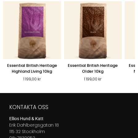
Essential British Heritage
Essential British Heritage
Esse
Highland Living 10kg
Older 10kg
Na
1 199,00
kr
1 199,00
kr
KONTAKTA OSS
Ellios Hund & Katt
Erik Dahlbergsgatan 18
115 32 Stockholm