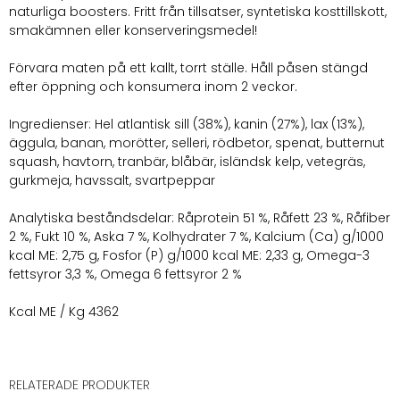
naturliga boosters. Fritt från tillsatser, syntetiska kosttillskott,
smakämnen eller konserveringsmedel!
Förvara maten på ett kallt, torrt ställe. Håll påsen stängd
efter öppning och konsumera inom 2 veckor.
Ingredienser: Hel atlantisk sill (38%), kanin (27%), lax (13%),
äggula, banan, morötter, selleri, rödbetor, spenat, butternut
squash, havtorn, tranbär, blåbär, isländsk kelp, vetegräs,
gurkmeja, havssalt, svartpeppar
Analytiska beståndsdelar: Råprotein 51 %, Råfett 23 %, Råfiber
2 %, Fukt 10 %, Aska 7 %, Kolhydrater 7 %, Kalcium (Ca) g/1000
kcal ME: 2,75 g, Fosfor (P) g/1000 kcal ME: 2,33 g, Omega-3
fettsyror 3,3 %, Omega 6 fettsyror 2 %
Kcal ME / Kg 4362
RELATERADE PRODUKTER