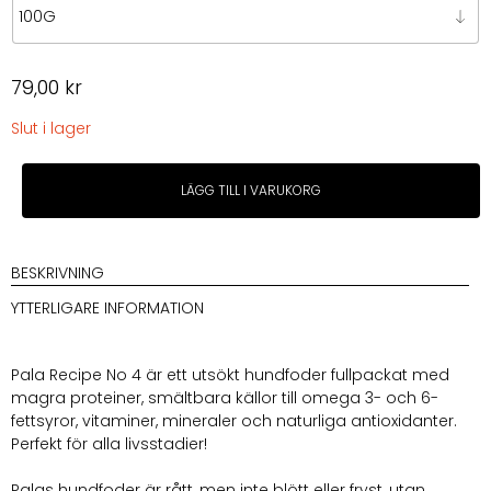
79,00
kr
Slut i lager
Pala
LÄGG TILL I VARUKORG
Recipe
No4
Rabbit,
Herring
BESKRIVNING
&
YTTERLIGARE INFORMATION
Salmon
mängd
Pala Recipe No 4 är ett utsökt hundfoder fullpackat med
magra proteiner, smältbara källor till omega 3- och 6-
fettsyror, vitaminer, mineraler och naturliga antioxidanter.
Perfekt för alla livsstadier!
Palas hundfoder är rått, men inte blött eller fryst, utan