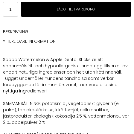
Soopa
LÄGG TILL I VARUKORG
Watermelon
&
Apple
Dental
BESKRIVNING
Sticks
YTTERLIGARE INFORMATION
mängd
Soopa Watermelon & Apple Dental Sticks är ett
spannmålsfritt och hypoallergeniskt hundtugg tillverkat av
enbart naturliga ingredienser och helt utan köttinnehåll.
Tugget underhåller hundens tandhälsa samt verkar
förebyggande för immunförsvaret, tack vare alla sina
nyttiga ingredienser!
SAMMANSÄTTNING: potatismjöl, vegetabiliskt glycerin (ej
palm), tapiokastärkelse, kikärtsmjöl, cellulosafiber,
jästprodukter, ekologisk kokosolja 2,5 %, vattenmelonpulver
2 %, äppelpulver 2 %.