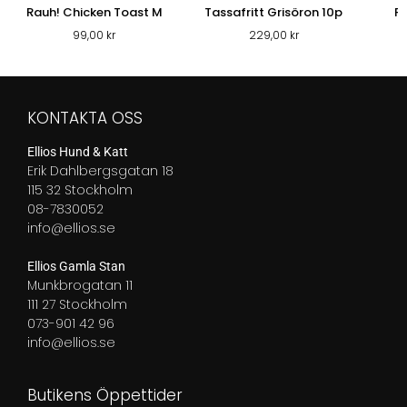
Rauh! Chicken Toast M
Tassafritt Grisöron 10p
R
99,00
kr
229,00
kr
KONTAKTA OSS
Ellios Hund & Katt
Erik Dahlbergsgatan 18
115 32 Stockholm
08-7830052
info@ellios.se
Ellios Gamla Stan
Munkbrogatan 11
111 27 Stockholm
073-901 42 96
info@ellios.se
Butikens Öppettider