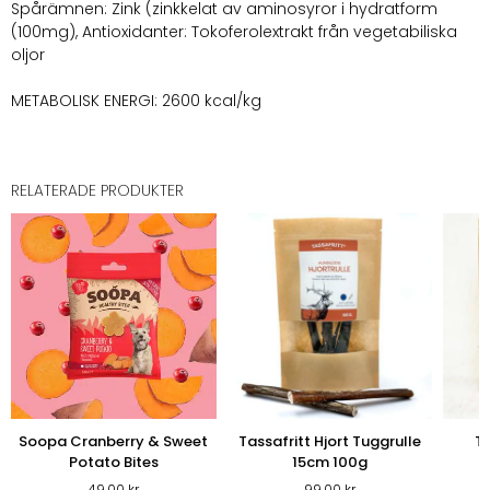
Spårämnen: Zink (zinkkelat av aminosyror i hydratform
(100mg), Antioxidanter: Tokoferolextrakt från vegetabiliska
oljor
METABOLISK ENERGI: 2600 kcal/kg
RELATERADE PRODUKTER
Soopa Cranberry & Sweet
Tassafritt Hjort Tuggrulle
Ta
Potato Bites
15cm 100g
49,00
kr
99,00
kr