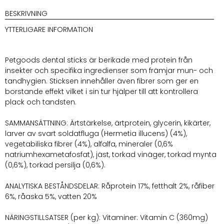
BESKRIVNING
YTTERLIGARE INFORMATION
Petgoods dental sticks är berikade med protein från
insekter och specifika ingredienser som främjar mun- och
tandhygien. Sticksen innehåller även fibrer som ger en
borstande effekt vilket i sin tur hjälper till att kontrollera
plack och tandsten.
SAMMANSÄTTNING: Ärtstärkelse, ärtprotein, glycerin, kikärter,
larver av svart soldatfluga (Hermetia illucens) (4%),
vegetabiliska fibrer (4%), alfalfa, mineraler (0,6%
natriumhexametafosfat), jäst, torkad vinäger, torkad mynta
(0,6%), torkad persilja (0,6%).
ANALYTISKA BESTÅNDSDELAR: Råprotein 17%, fetthalt 2%, råfiber
6%, råaska 5%, vatten 20%
NÄRINGSTILLSATSER (per kg): Vitaminer: Vitamin C (360mg)