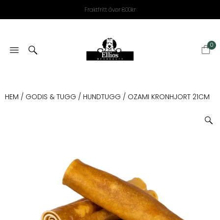
Fraktfritt över 800kr
0
HEM
/
GODIS & TUGG
/
HUNDTUGG
/ OZAMI KRONHJORT 21CM