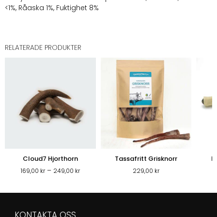
<1%, Råaska 1%, Fuktighet 8%
RELATERADE PRODUKTER
Cloud7 Hjorthorn
Tassafritt Grisknorr
R
Prisintervall:
–
169,00
kr
249,00
kr
229,00
kr
169,00 kr
till
249,00 kr
KONTAKTA OSS