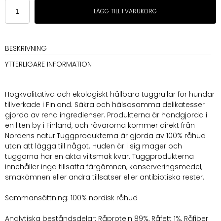
Ozami
LÄGG TILL I VARUKORG
Kronhjort
21cm
mängd
BESKRIVNING
YTTERLIGARE INFORMATION
Högkvalitativa och ekologiskt hållbara tuggrullar för hundar
tillverkade i Finland. Säkra och hälsosamma delikatesser
gjorda av rena ingredienser. Produkterna är handgjorda i
en liten by i Finland, och råvarorna kommer direkt från
Nordens natur.Tuggprodukterna är gjorda av 100% råhud
utan att lägga till något. Huden är i sig mager och
tuggorna har en äkta viltsmak kvar. Tuggprodukterna
innehåller inga tillsatta färgämnen, konserveringsmedel,
smakämnen eller andra tillsatser eller antibiotiska rester.
Sammansättning: 100% nordisk råhud
Analytiska beståndsdelar: Råprotein 89%, Råfett 1%, Råfiber