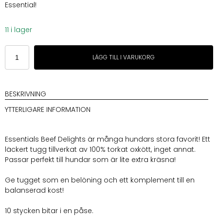
Essential!
11 i lager
Essential
LÄGG TILL I VARUKORG
Beef
Delights
mängd
BESKRIVNING
YTTERLIGARE INFORMATION
Essentials Beef Delights är många hundars stora favorit! Ett
läckert tugg tillverkat av 100% torkat oxkött, inget annat.
Passar perfekt till hundar som är lite extra kräsna!
Ge tugget som en belöning och ett komplement till en
balanserad kost!
10 stycken bitar i en påse.