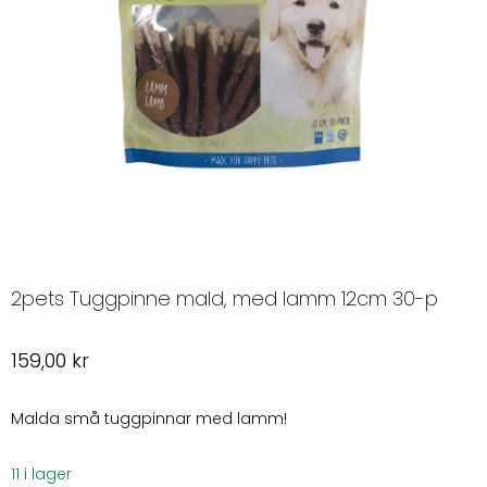
2pets Tuggpinne mald, med lamm 12cm 30-p
159,00
kr
Malda små tuggpinnar med lamm!
11 i lager