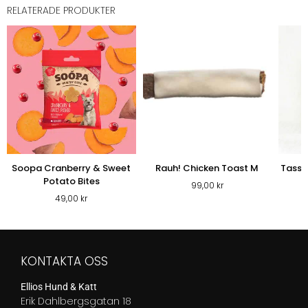
RELATERADE PRODUKTER
Soopa Cranberry & Sweet
Rauh! Chicken Toast M
Tassa
Potato Bites
99,00
kr
49,00
kr
KONTAKTA OSS
Ellios Hund & Katt
Erik Dahlbergsgatan 18