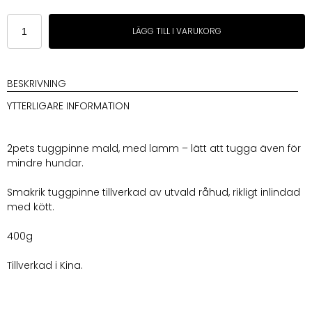
2pets
LÄGG TILL I VARUKORG
Tuggpinne
mald,
med
lamm
BESKRIVNING
12cm
YTTERLIGARE INFORMATION
30-
p
mängd
2pets tuggpinne mald, med lamm – lätt att tugga även för
mindre hundar.
Smakrik tuggpinne tillverkad av utvald råhud, rikligt inlindad
med kött.
400g
Tillverkad i Kina.