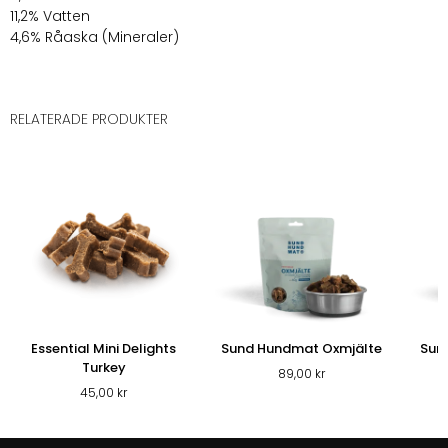
11,2% Vatten
4,6% Råaska (Mineraler)
RELATERADE PRODUKTER
Essential Mini Delights
Sund Hundmat Oxmjälte
Sun
Turkey
89,00
kr
45,00
kr