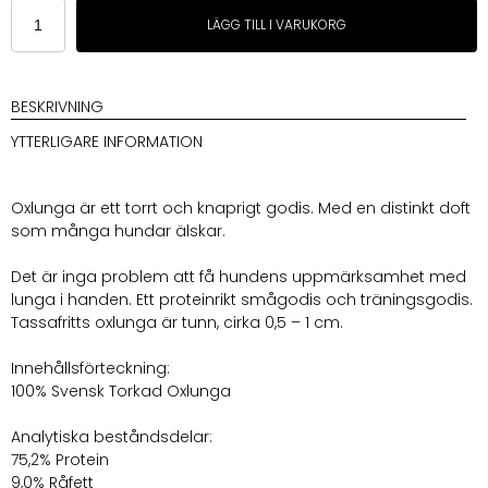
Tassafritt
LÄGG TILL I VARUKORG
Oxlunga
Svensk
80g
mängd
BESKRIVNING
YTTERLIGARE INFORMATION
Oxlunga är ett torrt och knaprigt godis. Med en distinkt doft
som många hundar älskar.
Det är inga problem att få hundens uppmärksamhet med
lunga i handen. Ett proteinrikt smågodis och träningsgodis.
Tassafritts oxlunga är tunn, cirka 0,5 – 1 cm.
Innehållsförteckning:
100% Svensk Torkad Oxlunga
Analytiska beståndsdelar:
75,2% Protein
9,0% Råfett