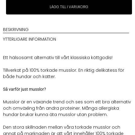
Tassafritt
LÄGG TILL I VARUKORG
Musslor
80g
mängd
BESKRIVNING
YTTERLIGARE INFORMATION
Ett hälsosamt alternativ till vårt klassiska köttgodis!
Tillverkat på 100% torkade musslor. En riktig delikatess för
både hundar och katter.
Så varför just musslor?
Musslor är en växande trend och ses som ett bra alternativ
och omväxling från andra proteiner. Många allergiska
hundar brukar kunna äta musslor utan problem.
Den stora skillnaden mellan våra torkade musslor och
annat på marknaden är att vårt innehåller 100% torkade