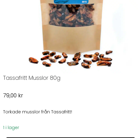
Tassafritt Musslor 80g
79,00
kr
Torkade musslor från Tassafritt!
1 i lager