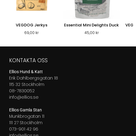
VEGDOG Jerkys
Essential Mini Delights Duck
VEGD
69,00
kr
45,00
kr
KONTAKTA OSS
Ellios Hund & Katt
Erik Dahlbergsgatan 18
115 32 Stockholm
08-7830052
info@ellios.se
Ellios Gamla Stan
Munkbrogatan 11
111 27 Stockholm
073-901 42 96
info@ellios.se