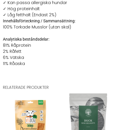
✓ Kan passa allergiska hundar
✓ Hög proteinhalt
✓ Låg fetthalt (Endast 2%)
Innehållsförteckning / Sammansättning:
100% Torkade Musslor (utan skal)
Analytiska beståndsdelar:
81% Råprotein
2% Råfett
6% Vätska
11% Råaska
RELATERADE PRODUKTER