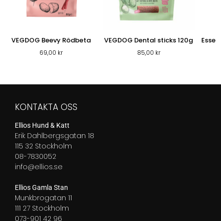
VEGDOG Beevy Rödbeta
VEGDOG Dental sticks 120g
Essent
69,00
kr
85,00
kr
KONTAKTA OSS
Ellios Hund & Katt
Erik Dahlbergsgatan 18
115 32 Stockholm
08-7830052
info@ellios.se
Ellios Gamla Stan
Munkbrogatan 11
111 27 Stockholm
073-901 42 96