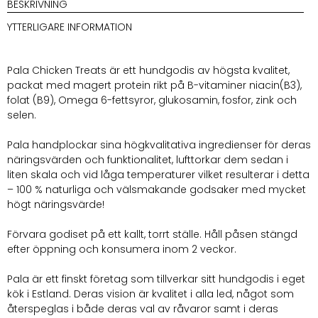
BESKRIVNING
YTTERLIGARE INFORMATION
Pala Chicken Treats är ett hundgodis av högsta kvalitet,
packat med magert protein rikt på B-vitaminer niacin(B3),
folat (B9), Omega 6-fettsyror, glukosamin, fosfor, zink och
selen.
Pala handplockar sina högkvalitativa ingredienser för deras
näringsvärden och funktionalitet, lufttorkar dem sedan i
liten skala och vid låga temperaturer vilket resulterar i detta
– 100 % naturliga och välsmakande godsaker med mycket
högt näringsvärde!
Förvara godiset på ett kallt, torrt ställe. Håll påsen stängd
efter öppning och konsumera inom 2 veckor.
Pala är ett finskt företag som tillverkar sitt hundgodis i eget
kök i Estland. Deras vision är kvalitet i alla led, något som
återspeglas i både deras val av råvaror samt i deras