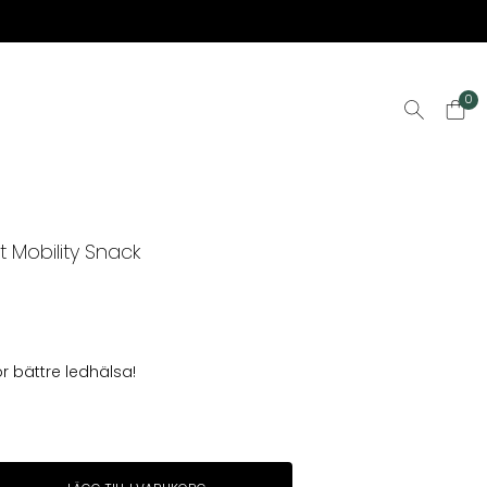
0
t Mobility Snack
ör bättre ledhälsa!