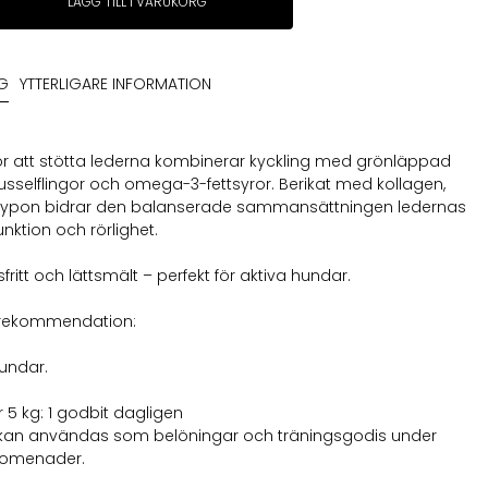
LÄGG TILL I VARUKORG
NG
YTTERLIGARE INFORMATION
för att stötta lederna kombinerar kyckling med grönläppad
sselflingor och omega-3-fettsyror. Berikat med kollagen,
ypon bidrar den balanserade sammansättningen ledernas
unktion och rörlighet.
ritt och lättsmält – perfekt för aktiva hundar.
srekommendation:
hundar.
 5 kg: 1 godbit dagligen
kan användas som belöningar och träningsgodis under
romenader.