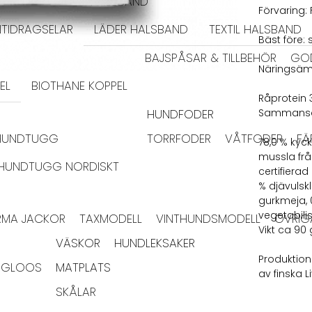
HALSBAND
Förvaring: 
TIDRAGSELAR
LÄDER HALSBAND
TEXTIL HALSBAND
Bäst före:
BAJSPÅSAR & TILLBEHÖR
GO
Näringsä
EL
BIOTHANE KOPPEL
Råprotein 30
HUNDFODER
Sammansä
HUNDTUGG
TORRFODER
VÅTFODER
FÄ
78,0 % kyck
mussla frå
HUNDTUGG NORDISKT
certifierad
% djävulskl
gurkmeja, 
vegetabilis
RMA JACKOR
TAXMODELL
VINTHUNDSMODELL
ÖVRIG
Vikt ca 90 
VÄSKOR
HUNDLEKSAKER
Produktion
IGLOOS
MATPLATS
av finska 
SKÅLAR