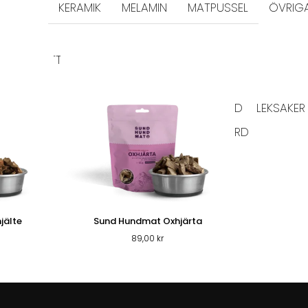
KERAMIK
MELAMIN
MATPUSSEL
ÖVRIG
DD & SKVÄTTSKYDD
KATTGODIS
SELAR & HALSBAND
LEKSAKER
KLÖSBRÄDOR
PÄLSVÅRD
VÅRD
ER KATT
jälte
Sund Hundmat Oxhjärta
89,00
kr