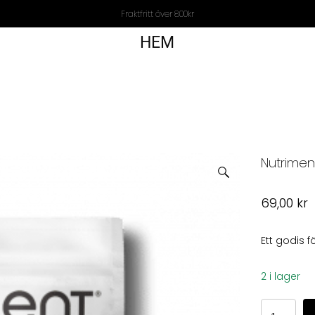
Fraktfritt över 800kr
HEM
Nutrimen
69,00
kr
Ett godis f
2 i lager
Nutriment