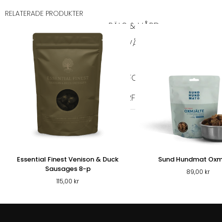
RELATERADE PRODUKTER
PÄLS & VÅRD
PÄLSVÅRD
VÅRD
TIKSKY
KATT
KATTFODER
TORRFODER KATT
VÅTFOD
Essential Finest Venison & Duck
Sund Hundmat Oxm
Sausages 8-p
89,00
kr
115,00
kr