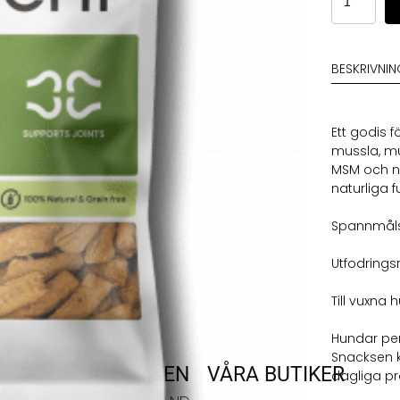
Mobility
Snack
mängd
BESKRIVNI
Ett godis 
mussla, mu
MSM och n
naturliga f
Spannmålsf
Utfodring
Till vuxna 
Hundar per
Snacksen 
VARUMÄRKEN
VÅRA BUTIKER
dagliga p