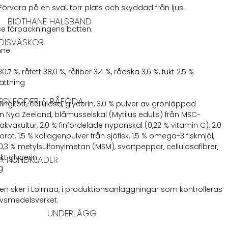
Förvara på en sval, torr plats och skyddad från ljus.
BIOTHANE HALSBAND
 se förpackningens botten.
DISVÄSKOR
mne
,7 %, råfett 38,0 %, råfiber 3,4 %, råaska 3,6 %, fukt 2,5 %
ttning
RSKFODER & RÅFÖDA
lingkött, cellulosa, glycerin, 3,0 % pulver av grönläppad
n Nya Zeeland, blåmusselskal (Mytilus edulis) från MSC-
 akvakultur, 2,0 % finfördelade nyponskal (0,22 % vitamin C), 2,0
orot, 1,5 % kollagenpulver från sjöfisk, 1,5 % omega-3 fiskmjöl,
0,3 % metylsulfonylmetan (MSM), svartpeppar, cellulosa­fibrer,
kt glycerin
A HUNDKLÄDER
g
en sker i Loimaa, i produktionsanläggningar som kontrolleras
Livsmedelsverket.
UNDERLÄGG