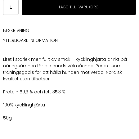
MUSH
LÄGG TILL I VARUKORG
Treats
Kycklinghjärta
mängd
BESKRIVNING
YTTERLIGARE INFORMATION
Litet i storlek men fullt av smak – kycklinghjärta är rikt på
näringsämnen för din hunds välmående. Perfekt som
träningsgodis för att hålla hunden motiverad. Nordisk
kvalitet utan tillsatser.
Protein 59,3 % och fett 35,3 %.
100% kycklinghjärta
50g