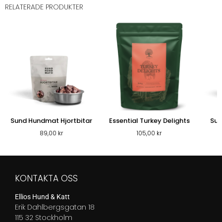
RELATERADE PRODUKTER
Sund Hundmat Hjortbitar
Essential Turkey Delights
Sun
89,00
kr
105,00
kr
KONTAKTA OSS
Ellios Hund & Katt
Erik Dahlbergsgatan 18
115 32 Stockholm