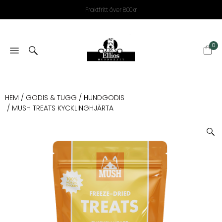
Fraktfritt över 800kr
0
HEM
/
GODIS & TUGG
/
HUNDGODIS
/ MUSH TREATS KYCKLINGHJÄRTA