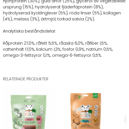
Hjortprotein (30%), gula ärtor (25%), glycerol av vegetabiliskt
ursprung (15%), hydrolyserat fjäderfäprotein (8%),
hydrolyserad kycklinglever (5%), röda linser (5%), kollagen
(4%), melass (3%), ärtmjöl, torkad salvia (2%).
Analytiska beståndsdelar:
Råprotein 27,0%, råfett 5,5%, råaska 6,0%, råfiber 1,5%,
vattenhalt 17,0%, kalcium 1,3%, fosfor 0,9%, natrium 0,5%,
omega-3-fettsyror 0,1%, omega-6-fettsyror 0,5%.
RELATERADE PRODUKTER