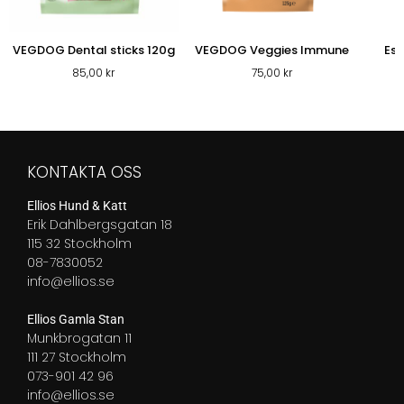
VEGDOG Dental sticks 120g
VEGDOG Veggies Immune
Ess
85,00
kr
75,00
kr
KONTAKTA OSS
Ellios Hund & Katt
Erik Dahlbergsgatan 18
115 32 Stockholm
08-7830052
info@ellios.se
Ellios Gamla Stan
Munkbrogatan 11
111 27 Stockholm
073-901 42 96
info@ellios.se