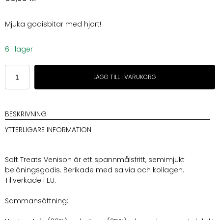
Mjuka godisbitar med hjort!
6 i lager
Four
LÄGG TILL I VARUKORG
Friends
Soft
Treats
Venison
BESKRIVNING
200
YTTERLIGARE INFORMATION
g
mängd
Soft Treats Venison är ett spannmålsfritt, semimjukt
belöningsgodis. Berikade med salvia och kollagen.
Tillverkade i EU.
Sammansättning: