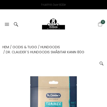
Fraktfritt över 800kr
0
HEM
/
GODIS & TUGG
/
HUNDGODIS
/ DR. CLAUDER´S HUNDGODIS SMÅBITAR KANIN 80G