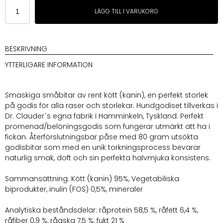
Dr.
LÄGG TILL I VARUKORG
Clauder
´s
Hundgodis
småbitar
BESKRIVNING
Kanin
YTTERLIGARE INFORMATION
80g
mängd
Smaskiga småbitar av rent kött (kanin), en perfekt storlek
på godis för alla raser och storlekar. Hundgodiset tillverkas i
Dr. Clauder´s egna fabrik i Hamminkeln, Tyskland. Perfekt
promenad/belöningsgodis som fungerar utmärkt att ha i
fickan. Återförslutningsbar påse med 80 gram utsökta
godisbitar som med en unik torkningsprocess bevarar
naturlig smak, doft och sin perfekta halvmjuka konsistens.
Sammansättning: Kött (kanin) 95%, Vegetabiliska
biprodukter, inulin (FOS) 0,5%, mineraler
Analytiska beståndsdelar: råprotein 58,5 %, råfett 6,4 %,
råfiber 0,9 %, råaska 7,5 %, fukt 21 %