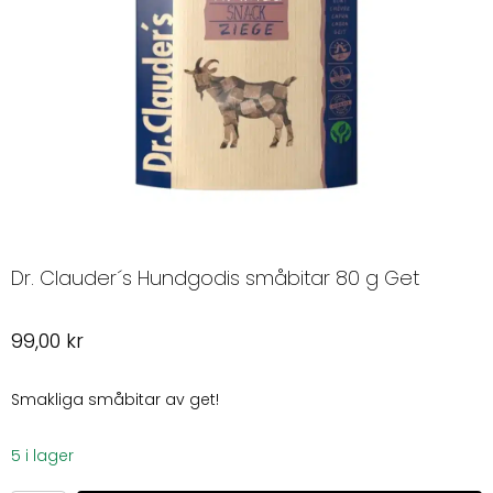
Dr. Clauder´s Hundgodis småbitar 80 g Get
99,00
kr
Smakliga småbitar av get!
5 i lager