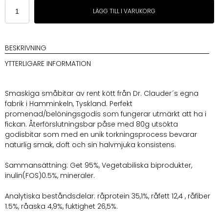
Dr.
LÄGG TILL I VARUKORG
Clauder
´s
Hundgodis
småbitar
BESKRIVNING
80
YTTERLIGARE INFORMATION
g
Get
mängd
Smaskiga småbitar av rent kött från Dr. Clauder´s egna
fabrik i Hamminkeln, Tyskland. Perfekt
promenad/belöningsgodis som fungerar utmärkt att ha i
fickan. Återförslutningsbar påse med 80g utsökta
godisbitar som med en unik torkningsprocess bevarar
naturlig smak, doft och sin halvmjuka konsistens.
Sammansättning: Get 95%, Vegetabiliska biprodukter,
inulin(FOS)0.5%, mineraler.
Analytiska beståndsdelar: råprotein 35,1%, råfett 12,4 , råfiber
1.5%, råaska 4,9%, fuktighet 26,5%.