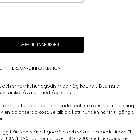
LÄGG TILL I VARUKORG
NG
YTTERLIGARE INFORMATION
igt och smakrikt hundgodis med hög kötthalt. Bitarna är
 av färska råvaror med låg fetthalt!
tt kompletteringsfoder för hundar och ska ges som belöning
v en balanserad kost. Se alltid till att hunden har fri tillgång till
en.
/tugg från 2pets är ett godkänt och säkrat livsmedel inom EU
h USA (FDA). Fabriken är även ISO 22000 certifierade, vilket