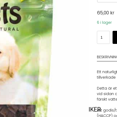
65,00
kr
6 i lager
2pets
Dogsnack
Lamb
MiniCubes
mängd
BESKRIVNI
Ett naturl
tillverkade
Detta är e
vid sidan a
färskt vatt
VARUMÄRKEN
VÅRA BUTIKER
Allt godis
(HACCP) oc