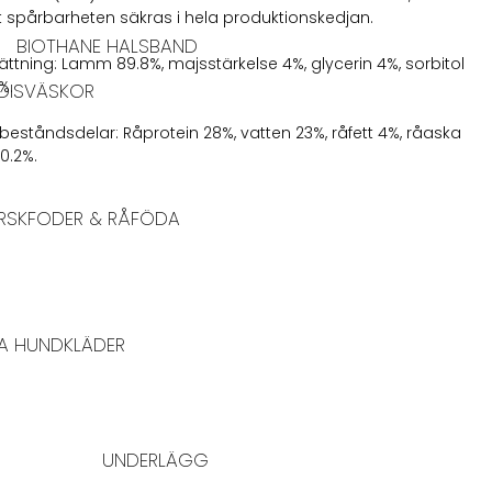
t spårbarheten säkras i hela produktionskedjan.
BIOTHANE HALSBAND
ning: Lamm 89.8%, majsstärkelse 4%, glycerin 4%, sorbitol
%.
DISVÄSKOR
 beståndsdelar: Råprotein 28%, vatten 23%, råfett 4%, råaska
 0.2%.
RSKFODER & RÅFÖDA
A HUNDKLÄDER
UNDERLÄGG