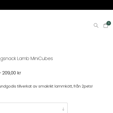
0
ogsnack Lamb MiniCubes
Prisintervall:
–
209,00
kr
65,00 kr
till
undgodis tillverkat av smakrikt lammkött, från 2pets!
209,00 kr