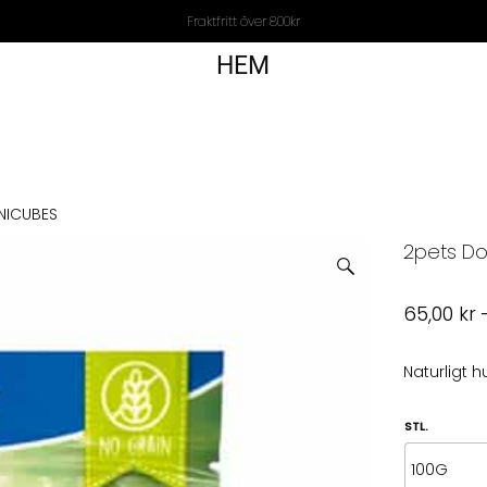
Fraktfritt över 800kr
HEM
NICUBES
2pets D
65,00
kr
Naturligt h
STL.