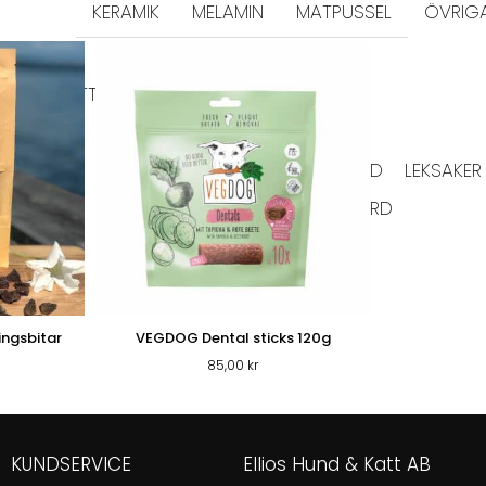
KERAMIK
MELAMIN
MATPUSSEL
ÖVRIG
DD & SKVÄTTSKYDD
KATTGODIS
SELAR & HALSBAND
LEKSAKER
KLÖSBRÄDOR
PÄLSVÅRD
VÅRD
ER KATT
ingsbitar
VEGDOG Dental sticks 120g
85,00
kr
KUNDSERVICE
Ellios Hund & Katt AB