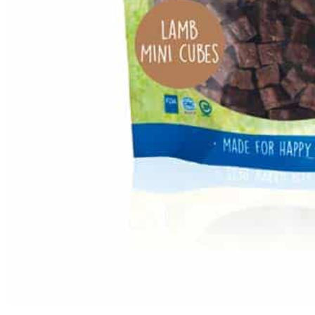
SELAR
ALLA SELAR
STEP-IN
AN
KOPPEL
LÄDERKOPPEL
TEXTIL KOPP
GODIS & TUGG
HUNDGODIS
HUNDGODIS NORDISKT
HUNDKLÄDER
TRÖJOR
REGNKLÄDER
VA
SOVPLATS
BÄDDAR
FILTAR
DYNOR