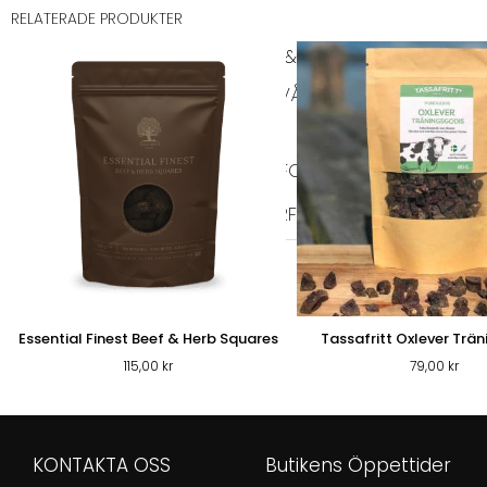
RELATERADE PRODUKTER
PÄLS & VÅRD
PÄLSVÅRD
VÅRD
TIKSKY
KATT
KATTFODER
TORRFODER KATT
VÅTFOD
Essential Finest Beef & Herb Squares
Tassafritt Oxlever Trän
115,00
kr
79,00
kr
KONTAKTA OSS
Butikens Öppettider