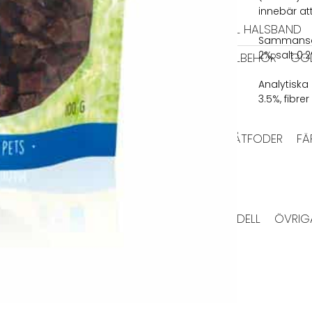
HALSBAND
innebär at
TIDRAGSELAR
LÄDER HALSBAND
TEXTIL HALSBAND
Sammansätt
2%, salt 0.2
BAJSPÅSAR & TILLBEHÖR
GO
EL
BIOTHANE KOPPEL
Analytiska
3.5%, fibrer
HUNDFODER
HUNDTUGG
TORRFODER
VÅTFODER
FÄ
HUNDTUGG NORDISKT
RMA JACKOR
TAXMODELL
VINTHUNDSMODELL
ÖVRIG
VÄSKOR
HUNDLEKSAKER
IGLOOS
MATPLATS
SKÅLAR