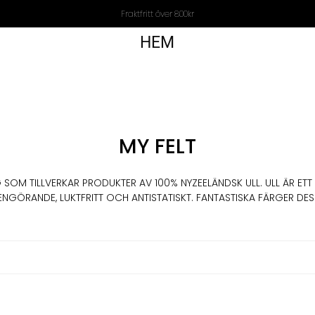
Fraktfritt över 800kr
HEM
MY FELT
G SOM TILLVERKAR PRODUKTER AV 100% NYZEELÄNDSK ULL. ULL ÄR ET
ENGÖRANDE, LUKTFRITT OCH ANTISTATISKT. FANTASTISKA FÄRGER DE