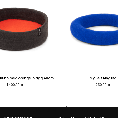
 Kuno med orange inlägg 40cm
My Felt Ring Isa
1 499,00
kr
259,00
kr
VARUMÄRKEN
VÅRA BUTIKER