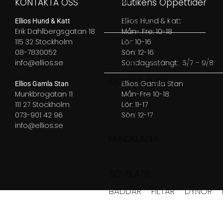
SELAR
KONTAKTA OSS
Butikens Öppettider
ALLA SELAR
STEP-IN
AN
Ellios Hund & Katt
Ellios Hund & Katt
Erik Dahlbergsgatan 18
Mån- Fre: 10-18
KOPPEL
115 32 Stockholm
Lör: 10-16
08-7830052
Sön: 12-16
LÄDERKOPPEL
TEXTIL KOPP
info@ellios.se
Söndagsstängt: 5/7 – 9/8
GODIS & TUGG
Ellios Gamla Stan
Ellios Gamla Stan
Munkbrogatan 11
Mån-Fre 10-18
HUNDGODIS
111 27 Stockholm
Lör: 11-17
073-901 42 96
Sön: 12-17
HUNDGODIS NORDISKT
info@ellios.se
HUNDKLÄDER
TRÖJOR
REGNKLÄDER
VA
SOVPLATS
BÄDDAR
FILTAR
DYNOR